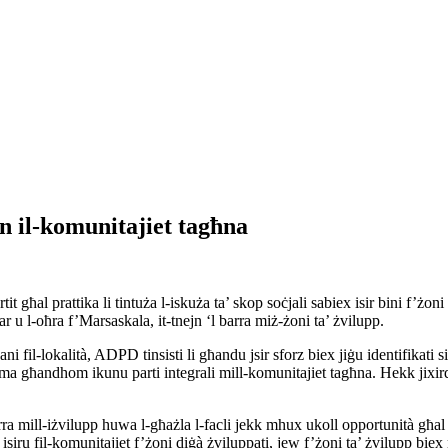
n il-komunitajiet tagħna
t għal prattika li tintuża l-iskuża ta’ skop soċjali sabiex isir bini f’ż
 u l-oħra f’Marsaskala, it-tnejn ‘l barra miż-żoni ta’ żvilupp.
ani fil-lokalità, ADPD tinsisti li għandu jsir sforz biex jiġu identifikati
ma għandhom ikunu parti integrali mill-komunitajiet tagħna. Hekk jixirqi
rra mill-iżvilupp huwa l-għażla l-facli jekk mhux ukoll opportunità għal 
isiru fil-komunitajiet f’żoni diġà żviluppati, jew f’żoni ta’ żvilupp biex