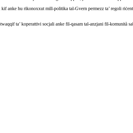
kif anke hu rikonoxxut mill-politika tal-Gvern permezz ta’ regoli riċenti
waqqif ta’ koperattivi socjali anke fil-qasam tal-anzjani fil-komunità sabi