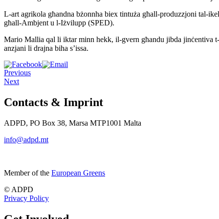
L-art agrikola għandna bżonnha biex tintuża għall-produzzjoni tal-ikel 
għall-Ambjent u l-Iżvilupp (SPED).
Mario Mallia qal li iktar minn hekk, il-gvern għandu jibda jinċentiva t-t
anzjani li drajna biha s’issa.
Previous
Next
Contacts & Imprint
ADPD, PO Box 38, Marsa MTP1001 Malta
info@adpd.mt
Member of the
European Greens
© ADPD
Privacy Policy
Get Involved