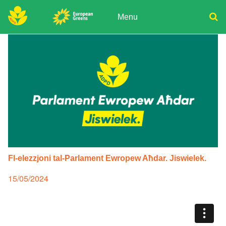
Skip
to
Menu
content
ADPD
Donate
Search
for:
Join
Media
Fl-elezzjoni tal-Parlament Ewropew Aħdar. Jiswielek.
Posted
15/05/2024
on