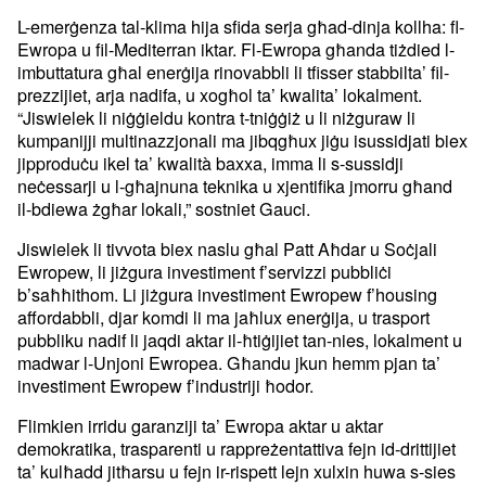
L-emerġenza tal-klima hija sfida serja għad-dinja kollha: fl-
Ewropa u fil-Mediterran iktar. Fl-Ewropa għanda tiżdied l-
imbuttatura għal enerġija rinovabbli li tfisser stabbilta’ fil-
prezzijiet, arja nadifa, u xogħol ta’ kwalita’ lokalment.
“Jiswielek li niġġieldu kontra t-tniġġiż u li niżguraw li
kumpanijji multinazzjonali ma jibqgħux jiġu isussidjati biex
jipproduċu ikel ta’ kwalità baxxa, imma li s-sussidji
neċessarji u l-għajnuna teknika u xjentifika jmorru għand
il-bdiewa żgħar lokali,” sostniet Gauci.
Jiswielek li tivvota biex naslu għal Patt Aħdar u Soċjali
Ewropew, li jiżgura investiment f’servizzi pubbliċi
b’saħħithom. Li jiżgura investiment Ewropew f’housing
affordabbli, djar komdi li ma jaħlux enerġija, u trasport
pubbliku nadif li jaqdi aktar il-ħtiġijiet tan-nies, lokalment u
madwar l-Unjoni Ewropea. Għandu jkun hemm pjan ta’
investiment Ewropew f’industriji ħodor.
Flimkien irridu garanziji ta’ Ewropa aktar u aktar
demokratika, trasparenti u rappreżentattiva fejn id-drittijiet
ta’ kulħadd jitħarsu u fejn ir-rispett lejn xulxin huwa s-sies