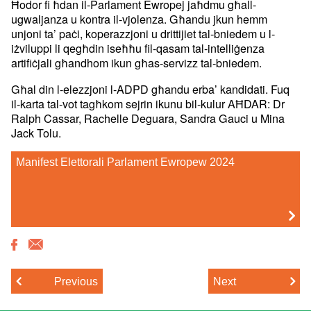
Ħodor fi ħdan il-Parlament Ewropej jaħdmu għall-
ugwaljanza u kontra il-vjolenza. Għandu jkun hemm
unjoni ta’ paċi, koperazzjoni u drittijiet tal-bniedem u l-
iżviluppi li qegħdin iseħħu fil-qasam tal-intelliġenza
artifiċjali għandhom ikun għas-servizz tal-bniedem.
Għal din l-elezzjoni l-ADPD għandu erba’ kandidati. Fuq
il-karta tal-vot tagħkom sejrin ikunu bil-kulur AĦDAR: Dr
Ralph Cassar, Rachelle Deguara, Sandra Gauci u Mina
Jack Tolu.
Manifest Elettorali Parlament Ewropew 2024
Previous
Next