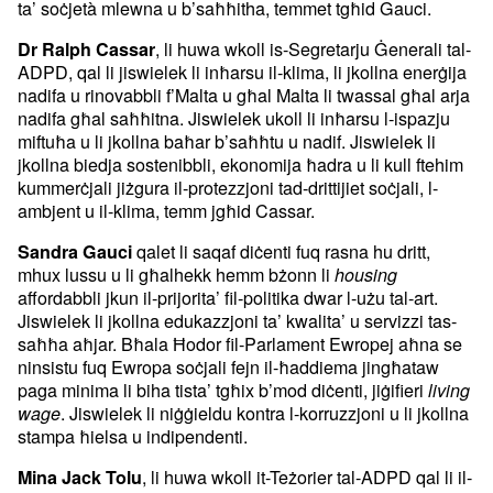
ta’ soċjetà mlewna u b’saħħitha, temmet tgħid Gauci.
, li huwa wkoll is-Segretarju Ġenerali tal-
Dr Ralph Cassar
ADPD, qal li jiswielek li inħarsu il-klima, li jkollna enerġija
nadifa u rinovabbli f’Malta u għal Malta li twassal għal arja
nadifa għal saħħitna. Jiswielek ukoll li inħarsu l-ispazju
miftuħa u li jkollna baħar b’saħħtu u nadif. Jiswielek li
jkollna biedja sostenibbli, ekonomija ħadra u li kull ftehim
kummerċjali jiżgura il-protezzjoni tad-drittijiet soċjali, l-
ambjent u il-klima, temm jgħid Cassar.
qalet li saqaf diċenti fuq rasna hu dritt,
Sandra Gauci
mhux lussu u li għalhekk hemm bżonn li
housing
affordabbli jkun il-prijorita’ fil-politika dwar l-użu tal-art.
Jiswielek li jkollna edukazzjoni ta’ kwalita’ u servizzi tas-
saħħa aħjar. Bħala Ħodor fil-Parlament Ewropej aħna se
ninsistu fuq Ewropa soċjali fejn il-ħaddiema jingħataw
paga minima li biha tista’ tgħix b’mod diċenti, jiġifieri
living
. Jiswielek li niġġieldu kontra l-korruzzjoni u li jkollna
wage
stampa ħielsa u indipendenti.
, li huwa wkoll it-Teżorier tal-ADPD qal li il-
Mina Jack Tolu