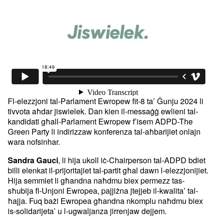
Fl-elezzjoni tal-Parlament Ewropew fit-8 ta’ Ġunju 2024 li
tivvota aħdar jiswielek. Dan kien il-messaġġ ewlieni tal-
kandidati għall-Parlament Ewropew f’isem ADPD-The
Green Party li indirizzaw konferenza tal-aħbarijiet onlajn
wara nofsinhar.
, li hija ukoll iċ-Chairperson tal-ADPD bdiet
Sandra Gauci
billi elenkat il-prijoritajiet tal-partit għal dawn l-elezzjonijiet.
Hija semmiet li għandna naħdmu biex permezz tas-
sħubija fl-Unjoni Ewropea, pajjiżna jtejjeb il-kwalita’ tal-
ħajja. Fuq bażi Ewropea għandna nkomplu naħdmu biex
is-solidarijeta’ u l-ugwaljanza jirrenjaw dejjem.