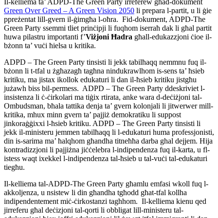
Il-kelliema ta’ ADPD-The Green Party irreferew għad-dokument
Green Over Greed – A Green Vision 2050
li prepara l-partit, u li ġie
ppreżentat lill-gvern il-ġimgħa l-oħra. Fid-dokument, ADPD-The
Green Party ssemmi tliet prinċipji li fuqhom iserraħ dak li għal partit
huwa pilastru importanti f’
Viżjoni Ħadra
għall-edukazzjoni ċioe il-
bżonn ta’ vuċi ħielsa u kritika.
ADPD – The Green Party tinsisti li jekk tabilħaqq nemmnu fuq il-
bżonn li t-tfal u żgħazagħ tagħna nindukrawlhom is-sens ta’ ħsieb
kritiku, ma jistax ikollok edukaturi li dan il-ħsieb kritiku jistgħu
jużawh biss bil-permess. ADPD – The Green Party ddeskriviet l-
insistenza li ċ-ċirkolari ma tiġix rtirata, anke wara d-deċiżjoni tal-
Ombudsman, bħala tattika denja ta’ gvern kolonjali li jitwerwer mill-
kritika, mhux minn gvern ta’ pajjiż demokratiku li suppost
jinkoraġġixxi l-ħsieb kritiku. ADPD – The Green Party tinsisti li
jekk il-ministeru jemmen tabilħaqq li l-edukaturi huma professjonisti,
din is-sarima ma’ ħalqhom għandha titneħħa darba ghal dejjem. Hija
kontradizzjoni li pajjiżna jiċċelebra l-indipendenza fuq il-karta, u fl-
istess waqt ixekkel l-indipendenza tal-ħsieb u tal-vuċi tal-edukaturi
tiegħu.
Il-kelliema tal-ADPD-The Green Party għamlu emfasi wkoll fuq l-
akkoljenza, u nsistew li din għandha tgħodd għat-tfal kollha
indipendentement miċ-ċirkostanzi taghhom. Il-kelliema kienu qed
jirreferu għal deċizjoni tal-qorti li obbligat lill-ministeru tal-