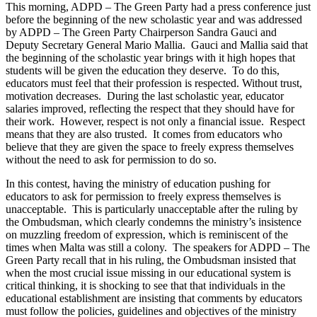
This morning, ADPD – The Green Party had a press conference just
before the beginning of the new scholastic year and was addressed
by ADPD – The Green Party Chairperson Sandra Gauci and
Deputy Secretary General Mario Mallia. Gauci and Mallia said that
the beginning of the scholastic year brings with it high hopes that
students will be given the education they deserve. To do this,
educators must feel that their profession is respected. Without trust,
motivation decreases. During the last scholastic year, educator
salaries improved, reflecting the respect that they should have for
their work. However, respect is not only a financial issue. Respect
means that they are also trusted. It comes from educators who
believe that they are given the space to freely express themselves
without the need to ask for permission to do so.
In this contest, having the ministry of education pushing for
educators to ask for permission to freely express themselves is
unacceptable. This is particularly unacceptable after the ruling by
the Ombudsman, which clearly condemns the ministry’s insistence
on muzzling freedom of expression, which is reminiscent of the
times when Malta was still a colony. The speakers for ADPD – The
Green Party recall that in his ruling, the Ombudsman insisted that
when the most crucial issue missing in our educational system is
critical thinking, it is shocking to see that that individuals in the
educational establishment are insisting that comments by educators
must follow the policies, guidelines and objectives of the ministry