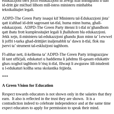
edukazzjoni biex joffri edukazzjoni lil żewgt itfal immigranti li dan
id-dritt ġie miċħud lilhom mill-istess ministeru minħabba
teknikalitajiet legali.
ADPD-The Green Party issaqsi kif Ministeru tal-Edukazzjoni jista’
qatt iċaħħad id-dritt sagrosant tat-tfal, huma minn huma, għall-
edukazzjoni. ADPD-The Green Party ittenni li t-tfal m’għandhom
qatt ibatu frott kumplessitajiet legali li jħalluhom bla edukazzjoni.
Jekk xejn, il-ministeru tal-edukazzjoni għandu jkun minn ta’ l-ewwel
li joffri t-tarka għad-drittijiet inaljenabbli ta’ dawn it-tfal, flok ma
jservi ta’ strument tal-esklużjoni taghhom.
Fl-aħħar nett, il-kelliema ta’ ADPD-The Green Party irringrazzjaw
lil tant uffiċjali, edukaturi u ħaddiema li jaħdmu fil-qasam edukattiv
ghax-xogħol tagħhom b’risq it-tfal, filwaqt li awguraw lill-istudenti
u l-edukaturi kollha sena skolastika fejjieda.
***
A Green Vision for Education
Respect towards educators is not shown only in the salaries that they
earn. It also is reflected in the trust they are shown. It is a
contradiction indeed to celebrate independence and at the same time
expect educators to apply for permission to speak their mind.