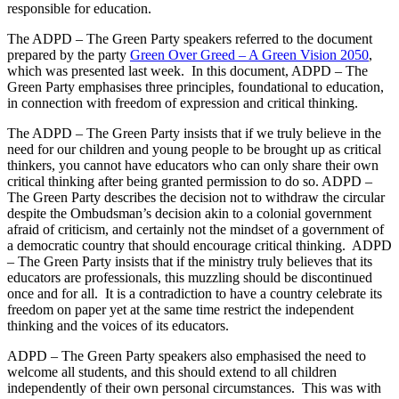
responsible for education.
The ADPD – The Green Party speakers referred to the document
prepared by the party
Green Over Greed – A Green Vision 2050
,
which was presented last week. In this document, ADPD – The
Green Party emphasises three principles, foundational to education,
in connection with freedom of expression and critical thinking.
The ADPD – The Green Party insists that if we truly believe in the
need for our children and young people to be brought up as critical
thinkers, you cannot have educators who can only share their own
critical thinking after being granted permission to do so. ADPD –
The Green Party describes the decision not to withdraw the circular
despite the Ombudsman’s decision akin to a colonial government
afraid of criticism, and certainly not the mindset of a government of
a democratic country that should encourage critical thinking. ADPD
– The Green Party insists that if the ministry truly believes that its
educators are professionals, this muzzling should be discontinued
once and for all. It is a contradiction to have a country celebrate its
freedom on paper yet at the same time restrict the independent
thinking and the voices of its educators.
ADPD – The Green Party speakers also emphasised the need to
welcome all students, and this should extend to all children
independently of their own personal circumstances. This was with