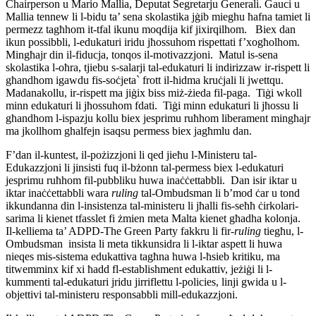
Chairperson u Mario Mallia, Deputat Segretarju Ġenerali. Gauci u
Mallia tennew li l-bidu ta’ sena skolastika jġib mieghu ħafna tamiet li
permezz tagħhom it-tfal ikunu moqdija kif jixirqilhom. Biex dan
ikun possibbli, l-edukaturi iridu jħossuhom rispettati f’xogħolhom.
Mingħajr din il-fiducja, tonqos il-motivazzjoni. Matul is-sena
skolastika l-oħra, tjiebu s-salarji tal-edukaturi li indirizzaw ir-rispett li
għandhom igawdu fis-soċjeta` frott il-ħidma kruċjali li jwettqu.
Madanakollu, ir-rispett ma jiġix biss miż-żieda fil-paga. Tiġi wkoll
minn edukaturi li jħossuhom fdati. Tiġi minn edukaturi li jħossu li
għandhom l-ispazju kollu biex jesprimu ruħhom liberament mingħajr
ma jkollhom ghalfejn isaqsu permess biex jagħmlu dan.
F’dan il-kuntest, il-pożizzjoni li qed jieħu l-Ministeru tal-
Edukazzjoni li jinsisti fuq il-bżonn tal-permess biex l-edukaturi
jesprimu ruħhom fil-pubbliku huwa inaċċettabbli. Dan isir iktar u
iktar inaċċettabbli wara
ruling
tal-Ombudsman li b’mod ċar u tond
ikkundanna din l-insistenza tal-ministeru li jħalli fis-seħħ ċirkolari-
sarima li kienet tfasslet fi żmien meta Malta kienet għadha kolonja.
Il-kelliema ta’ ADPD-The Green Party fakkru li fir
-ruling
tiegħu, l-
Ombudsman insista li meta tikkunsidra li l-iktar aspett li huwa
nieqes mis-sistema edukattiva tagħna huwa l-ħsieb kritiku, ma
titwemminx kif xi ħadd fl-establishment edukattiv, jeżiġi li l-
kummenti tal-edukaturi jridu jirriflettu l-policies, linji gwida u l-
objettivi tal-ministeru responsabbli mill-edukazzjoni.