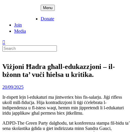
Skip
ADPD
Menu
to
content
Donate
Join
Media
Search
for:
Viżjoni Ħadra għall-edukazzjoni – il-
bżonn ta’ vuċi ħielsa u kritika.
Posted
20/09/2025
on
Ir-rispett lejn l-edukaturi ma jintweriex biss fis-salarju. Jiġi rifless
ukoll mill-fiduċja. Hija kontradizzjoni li tiġi ċċelebrata l-
indipendenza u fl-istess waqt, hemm min jippretendi li l-edukaturi
iridu japplikaw għal permess biex jitkellmu.
ADPD-The Green Party dalgħodu, tat konferenza stampa fil-bidu ta’
sena skolastika ġdida u ġiet indirizzata minn Sandra Gauci,