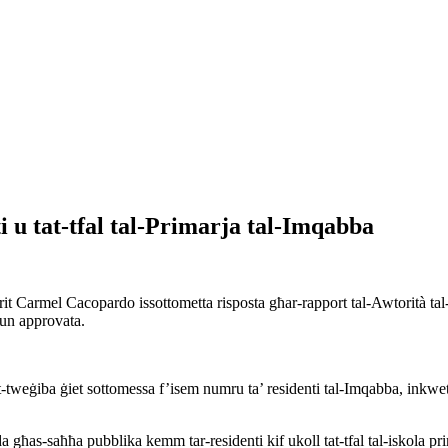
 u tat-tfal tal-Primarja tal-Imqabba
 Carmel Cacopardo issottometta risposta għar-rapport tal-Awtorità tal-I
kun approvata.
weġiba ġiet sottomessa f’isem numru ta’ residenti tal-Imqabba, inkwetati 
da għas-saħħa pubblika kemm tar-residenti kif ukoll tat-tfal tal-iskola pr