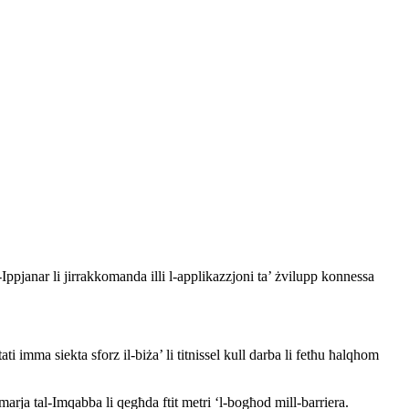
ppjanar li jirrakkomanda illi l-applikazzjoni ta’ żvilupp konnessa
imma siekta sforz il-biża’ li titnissel kull darba li fetħu ħalqhom
imarja tal-Imqabba li qegħda ftit metri ‘l-bogħod mill-barriera.