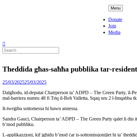
Skip
ADPD
Menu
to
content
Donate
Join
Media
Search
for:
Theddida għas-saħħa pubblika tar-residenti
Posted
25/03/2025
25/03/2025
on
Dalgħodu, id-deputat Chairperson ta’ ADPD – The Green Party, il-Perit
mal-barriera numru 48 fi Triq il-Belt Valletta, Sqaq nru 2 l-Imqabba t
It-tweġiba sottomessa hi hawn annessa.
Sandra Gauci, Chairperson ta’ ADPD – The Green Party qalet li din it-t
b’mod pubbliku.
L-applikazzjoni, kif jgħidu b’mod ċar is-sottomissjonijiet hi ta’ theddi