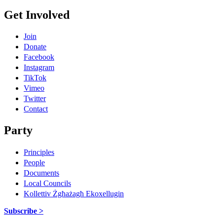
Get Involved
Join
Donate
Facebook
Instagram
TikTok
Vimeo
Twitter
Contact
Party
Principles
People
Documents
Local Councils
Kollettiv Żgħażagħ Ekoxellugin
Subscribe >