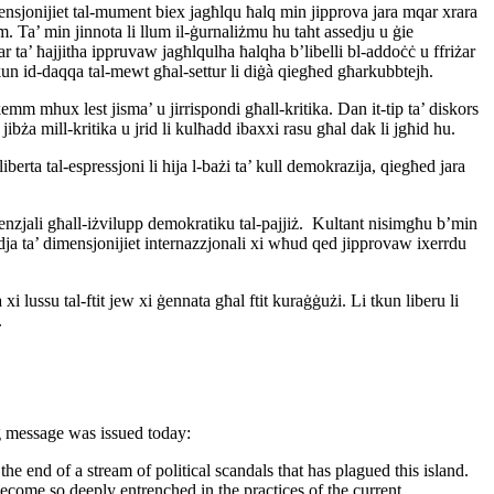
pensjonijiet tal-mument biex jagħlqu ħalq min jipprova jara mqar xrara
 Ta’ min jinnota li llum il-ġurnaliżmu hu taht assedju u ġie
 ta’ ħajjitha ippruvaw jagħlqulha ħalqha b’libelli bl-addoċċ u ffriżar
’ jkun id-daqqa tal-mewt għal-settur li diġà qiegħed għarkubbtejh.
mm mhux lest jisma’ u jirrispondi għall-kritika. Dan it-tip ta’ diskors
bża mill-kritika u jrid li kulħadd ibaxxi rasu għal dak li jgħid hu.
ta tal-espressjoni li hija l-bażi ta’ kull demokrazija, qiegħed jara
senzjali għall-iżvilupp demokratiku tal-pajjiż. Kultant nisimgħu b’min
ja ta’ dimensjonijiet internazzjonali xi wħud qed jipprovaw ixerrdu
ussu tal-ftit jew xi ġennata għal ftit kuraġġużi. Li tkun liberu li
.
 message was issued today:
 end of a stream of political scandals that has plagued this island.
come so deeply entrenched in the practices of the current