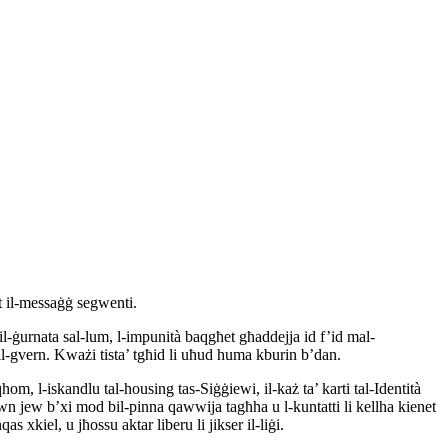
t il-messaġġ segwenti.
l-ġurnata sal-lum, l-impunità baqgħet għaddejja id f’id mal-
dan il-gvern. Kważi tista’ tgħid li uħud huma kburin b’dan.
qqhom, l-iskandlu tal-housing tas-Siġġiewi, il-każ ta’ karti tal-Identità
wn jew b’xi mod bil-pinna qawwija tagħha u l-kuntatti li kellha kienet
kiel, u jħossu aktar liberu li jikser il-liġi.