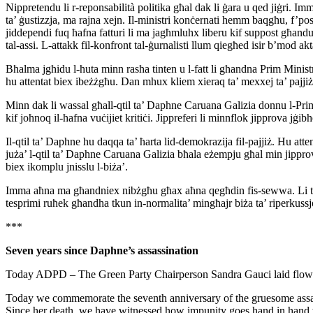
Nippretendu li r-reponsabilità politika għal dak li ġara u qed jiġri. 
ta’ ġustizzja, ma rajna xejn. Il-ministri konċernati hemm baqgħu, f’po
jiddependi fuq ħafna fatturi li ma jagħmluhx liberu kif suppost għandu
tal-assi. L-attakk fil-konfront tal-ġurnalisti llum qiegħed isir b’mod ak
Bħalma jgħidu l-ħuta minn rasħa tinten u l-fatt li għandna Prim Ministr
hu attentat biex ibeżżgħu. Dan mhux kliem xieraq ta’ mexxej ta’ pajjiż 
Minn dak li wassal għall-qtil ta’ Daphne Caruana Galizia donnu l-Prim 
kif joħnoq il-ħafna vuċijiet kritiċi. Jippreferi li minnflok jipprova jġi
Il-qtil ta’ Daphne hu daqqa ta’ ħarta lid-demokrazija fil-pajjiż. Hu a
juża’ l-qtil ta’ Daphne Caruana Galizia bħala eżempju għal min jippro
biex ikomplu jnisslu l-biża’.
Imma aħna ma għandniex nibżgħu għax aħna qegħdin fis-sewwa. Li tgħid d
tesprimi ruħek għandha tkun in-normalita’ mingħajr biża ta’ riperkus
***
Seven years since Daphne’s assassination
Today ADPD – The Green Party Chairperson Sandra Gauci laid flower
Today we commemorate the seventh anniversary of the gruesome assassin
Since her death, we have witnessed how impunity goes hand in hand wi