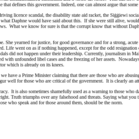
le that defines this government. Indeed, one can almost argue that some 
ing licence scandal, the disability state aid racket, the Siġġiewi socia
 what Daphne would have said about this. If she were still alive, woul
 What we know for sure is that the corrupt know that without Daphne 
 She yearned for justice, for good governance and for a strong, acute 
ned. Life went on as if nothing happened, except for the odd resignati
dals did not happen under their leadership. Currently, journalism in Malta
with unfounded libel cases and the freezing of her assets. Nowadays, s
tor which is already on its knees.
t we have a Prime Minister claiming that there are those who are abusing 
ur well for those who are critical of the government. It is clearly an at
cy. It is also sometimes shamefully used as a warning to those who dare
 right. Truth triumphs over any falsehood and threats. Saying what you t
 those who speak and for those around them, should be the norm.