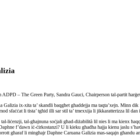
lizia
sem ADPD – The Green Party, Sandra Gauci, Chairperson tal-partit ħarġe
 Galizia ix-xita ta’ skandli baqgħet għaddejja ma taqta’xejn. Minn dik i
od sfaċċat li tista’ tgħid illi sar stil ta’ tmexxija li jikkaratterizza lil 
lu tal-liċenzji, tal-għajnuna soċjali għad-diżabilità lil nies li ma kienx ħa
d Daphne f’dawn iċ-ċirkostanzi? U li kieku għadha ħajja kienu jaslu s’ha
ott għaraf li mingħajr Daphne Caruana Galizia mas-saqajn għandu anqas x