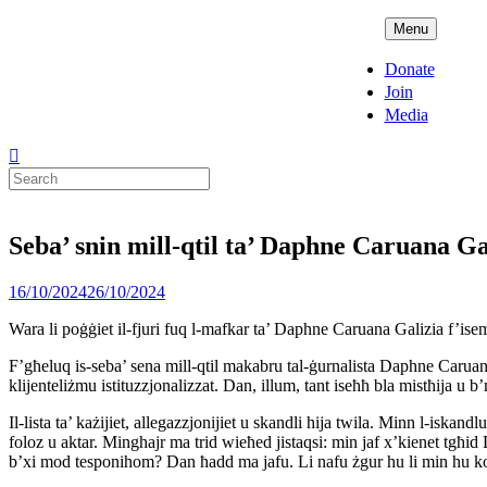
Skip
ADPD
Menu
to
content
Donate
Join
Media
Search
for:
Seba’ snin mill-qtil ta’ Daphne Caruana Ga
Posted
16/10/2024
26/10/2024
on
Wara li poġġiet il-fjuri fuq l-mafkar ta’ Daphne Caruana Galizia f’i
F’għeluq is-seba’ sena mill-qtil makabru tal-ġurnalista Daphne Caruana
klijenteliżmu istituzzjonalizzat. Dan, illum, tant iseħħ bla mistħija u b’m
Il-lista ta’ każijiet, allegazzjonijiet u skandli hija twila. Minn l-iskand
foloz u aktar. Minghajr ma trid wieħed jistaqsi: min jaf x’kienet tgħi
b’xi mod tesponihom? Dan ħadd ma jafu. Li nafu żgur hu li min hu korr