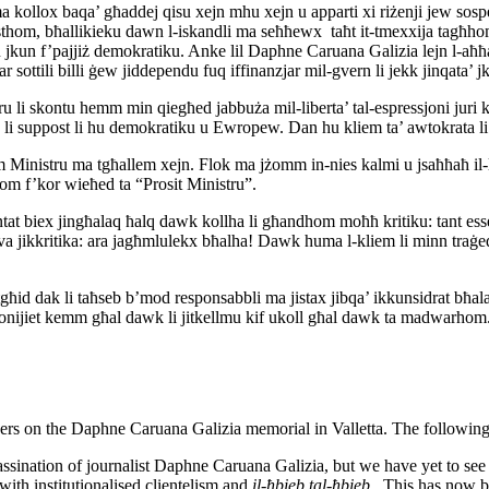
Imma kollox baqa’ għaddej qisu xejn mhu xejn u apparti xi riżenji jew sos
sthom, bħallikieku dawn l-iskandli ma seħħewx taħt it-tmexxija tagħhom.
 jkun f’pajjiż demokratiku. Anke lil Daphne Caruana Galizia lejn l-aħħar
tar sottili billi ġew jiddependu fuq iffinanzjar mil-gvern li jekk jinqata
u li skontu hemm min qiegħed jabbuża mil-liberta’ tal-espressjoni juri ke
li suppost li hu demokratiku u Ewropew. Dan hu kliem ta’ awtokrata li ji
Ministru ma tgħallem xejn. Flok ma jżomm in-nies kalmi u jsaħħaħ il-liber
bhom f’kor wieħed ta “Prosit Ministru”.
ttentat biex jingħalaq ħalq dawk kollha li għandhom moħħ kritiku: tant es
va jikkritika: ara jagħmlulekx bħalha! Dawk huma l-kliem li minn traġed
ak li taħseb b’mod responsabbli ma jistax jibqa’ ikkunsidrat bħala xi l
sjonijiet kemm għal dawk li jitkellmu kif ukoll għal dawk ta madwarhom
s on the Daphne Caruana Galizia memorial in Valletta. The following
ation of journalist Daphne Caruana Galizia, but we have yet to see the
th institutionalised clientelism and
il-ħbieb tal-ħbieb
. This has now be