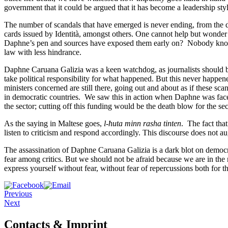
government that it could be argued that it has become a leadership sty
The number of scandals that have emerged is never ending, from the driv
cards issued by Identità, amongst others. One cannot help but wonder
Daphne’s pen and sources have exposed them early on? Nobody knows.
law with less hindrance.
Daphne Caruana Galizia was a keen watchdog, as journalists should be.
take political responsibility for what happened. But this never happe
ministers concerned are still there, going out and about as if these scan
in democratic countries. We saw this in action when Daphne was faced 
the sector; cutting off this funding would be the death blow for the sec
As the saying in Maltese goes,
l-ħuta minn rasha tinten
. The fact tha
listen to criticism and respond accordingly. This discourse does not aug
The assassination of Daphne Caruana Galizia is a dark blot on democra
fear among critics. But we should not be afraid because we are in the
express yourself without fear, without fear of repercussions both for
Previous
Next
Contacts & Imprint