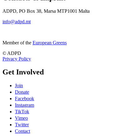
ADPD, PO Box 38, Marsa MTP1001 Malta
info@adpd.mt
Member of the
European Greens
© ADPD
Privacy Policy
Get Involved
Join
Donate
Facebook
Instagram
TikTok
Vimeo
Twitter
Contact