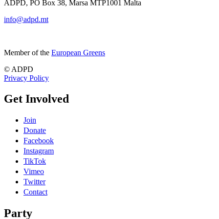
ADPD, PO Box 38, Marsa MTP1001 Malta
info@adpd.mt
Member of the
European Greens
© ADPD
Privacy Policy
Get Involved
Join
Donate
Facebook
Instagram
TikTok
Vimeo
Twitter
Contact
Party