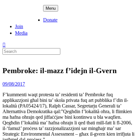
Skip
ADPD
Menu
to
content
Donate
Join
Media
Search
for:
Pembroke: il-mazz f’idejn il-Gvern
Posted
09/08/2017
on
F’kummenti waqt protesta ta’ residenti ta’ Pembroke fuq
applikazzjoni għal bini ta’ skola privata fuq art pubblika f’din il-
lokalità (PA05424/17), Ralph Cassar, Segretarju Ġenerali ta’
Alternattiva Demokratika qal:”Qeghdin f’lokalità oħra, li flimkien
ma ħafna oħrajn qed jiffaċċjaw bini kontinwu u bla waqfien.
Qegħdin f’lokalità ma’ ħafna oħrajn li qed tbati mill-fatt li fl-2006,
il-‘famuż’ proċess ta’ razzjonalizazzjoni sar mingħajr ma’ sar
Strategic Environmental Assessment – għax il-gvern kien irrifjuta li
jagħmel dal-proċess.”