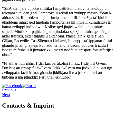
“SEA kien jara u jikkwantifika l-impatti kumulattivi ta’ żvilupp u r-
relevanza ta’ dan għal Pembroke li wkoll rat żvilupp massiv f’dan l-
aħħar snin. Il-problema hija prinċipalment li fil-ferneżija ta’ bini li
għaddejja mhux qed tingħata l-importanza lill-impatti kumulattivi ta’
ħafna żviluppi individwli. Kollox qed jitqies waħdu, din mhux
serjetà. Minflok il-pajjiż iħajjar u jindokra spazji miftuħa qed iħajjar
aktar traffiku, aktar tniġġis u aktar bini. Ħarsa lejn x’ġara f’San
Ġiljan, Paceville, Tas-Sliema u l-inħawi, b’nuqqas ta’ ippjanar fit-tul
għandu jiftaħ għajnejn kulħadd. Għandna bżonn policies li jżidu l-
ispazji miftuħa u li jivvaforixxu mezzi nodfa ta’ trasport fost affarijiet
oħra.”
“Fl-aħħar mill-aħħar f’dal-każ partikolari l-mazz f’idejn il-Gvern.
Din hija art propjetà tal-Gvern. Jekk il-Gvern ma jridx li din l-art tiġi
żviluppata, faċli ħafna: għandu jiddikjara li ma jridx li din l-art
tinbena u ma jgħaddix l-art għall-iżvilupp.”
Previous
Next
Contacts & Imprint