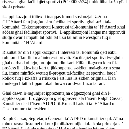
riservata għal faċilitajiet sportivi (PC 00002/24) tinbidlilha l-użu għal
skola privata.
L-applikazzjoni tfittex li tnaqqas b’mod sostanzjali ż-żona
f’Ħ’Attard fejn jistgħu jsiru faċilitajiet sportivi għall-użu tal-
komunità. Tikkomprometti l-interessi tal-komunità ta’ Ħ’Attard għal
aċċess għal faċilitajiet sportivi. L-applikazzjoni lanqas ma tipprovdi
studji dwar l-impatti tal-bdil tal-użu tal-art in kwestjoni fuq il-
komunità ta’ Ħ’Attard.
Riżultat ta’ din l-applikazzjoni l-interessi tal-komunità qed isibu
ruħhom f’kunflitt ma’ interessi privati. Faċilitajiet sportivi twegħdu
għal darba darbtejn, propju fuq din l-art. Filfatt il-gvern kien fil-
proċess li jakkwista l-art u jikkonpensa s-sidien mal-għoxrin sena
ilu, imma minflok wettaq il-proġett tal-faċilitajiet sportivi, baqa’
kollox fuq l-ixkaffa u rrilaxxa l-art lura lis-sidien oriġinali. Dan
minkejja l-fatt li l-pjan lokali huwa ċar dwar l-użu tal-art.
Għal dawn ir-raġunijiet ippreżentajna oġġezzjoni għal din l-
applikazzjoni. L-oggezzjoni ġiet ippreżentata f’isem Ralph Cassar,
Kunsillier elett f’isem ADPD fil-Kunsill Lokali ta’ Ħ’Attard u
f’isem numru ta’ residenti.
Ralph Cassar, Segretarju Ġenerali ta’ ADPD u kunsillier qal: Aħna
mhux rasna fir-ramel u konxji mill-bżonnijiet tal-iskola primarja ta’
Ħ’Attard. L-iskola primarja ta’ Ħ’Attard għandha bżonn aktar