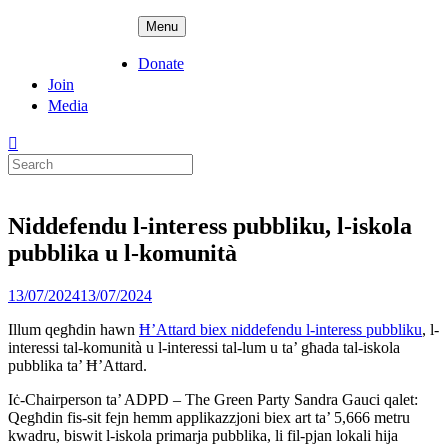
Skip
ADPD
Menu
to
content
Donate
Join
Media
Search
for:
Niddefendu l-interess pubbliku, l-iskola
pubblika u l-komunità
Posted
13/07/2024
13/07/2024
on
Illum qegħdin hawn
Ħ’Attard biex niddefendu l-interess pubbliku
, l-
interessi tal-komunità u l-interessi tal-lum u ta’ għada tal-iskola
pubblika ta’ Ħ’Attard.
Iċ-Chairperson ta’ ADPD – The Green Party Sandra Gauci qalet:
Qegħdin fis-sit fejn hemm applikazzjoni biex art ta’ 5,666 metru
kwadru, biswit l-iskola primarja pubblika, li fil-pjan lokali hija