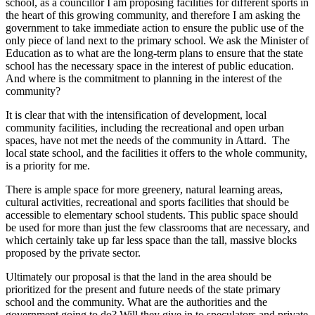
school, as a councillor I am proposing facilities for different sports in
the heart of this growing community, and therefore I am asking the
government to take immediate action to ensure the public use of the
only piece of land next to the primary school. We ask the Minister of
Education as to what are the long-term plans to ensure that the state
school has the necessary space in the interest of public education.
And where is the commitment to planning in the interest of the
community?
It is clear that with the intensification of development, local
community facilities, including the recreational and open urban
spaces, have not met the needs of the community in Attard. The
local state school, and the facilities it offers to the whole community,
is a priority for me.
There is ample space for more greenery, natural learning areas,
cultural activities, recreational and sports facilities that should be
accessible to elementary school students. This public space should
be used for more than just the few classrooms that are necessary, and
which certainly take up far less space than the tall, massive blocks
proposed by the private sector.
Ultimately our proposal is that the land in the area should be
prioritized for the present and future needs of the state primary
school and the community. What are the authorities and the
government going to do? Will they give in to speculators and private