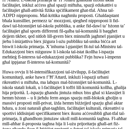
faċilitajiet, inkluż aċċess għal spazji miftuħa, spazji edukattivi u
faċilitajiet għall-attività fiżika spċifikament għat-tfal. Aħna tal-
ADPD nipproponu. Mal-kritika nagħmlu proposti. Għaldaqstant
bħala kunsillier, permezz ta’ mozzjoni, qiegħed nipproponi li fid-
dawl tal-bżonnijiet tal-iskola pubblika, u anke fid-dawl ta’ bżonn ta’
faċilitajiet għal sports differenti fil-qalba tal-komunità li baqgħet
dejjem tikber, qed nitlob lill-gvern biex minnufih jagħmel pjanijiet u
jieħu l-inizjattiva biex jiżgura l-użu pubbliku tal-unika biċċa art
biswit l-iskola primarja. X’inhuma l-pjanijiet fit-tul tal-Ministru tal-
Edukazzjoni biex niżguraw li l-iskola tal-istat ikollha l-ispazju
meħtieġ fl-interess tal-edukazzjoni pubblika? Fejn huwa l-impenn
għal ippjanar fl-interess tal-komunità?
Huwa ovvju li bl-intensifikazzjoni tal-iżvilupp, il-faċilitajiet
komunitarji, anke hawn f’Ħ’Attard, inklużi l-ispazji urbani
rikreattivi u miftuħa, ma laħqux mal-bżonnijiet tal-komunità. L-
iskola statali lokali, u l-faċilitajiet li toffri lill-komunità kollha, għalija
hija prijorità. L-ispazju għandu jintuża mhux biss għal xi klassijiet li
hemm bżonn – u li jieħdu ferm anqas spazju mill-blokok għoljin u
massivi proposti mill-privat, iżda hemm biżżejjed spazju għal aktar
ħdura, u żoni naturali għat-tagħlim, faċilitajiet kulturali, rikreattivi u
sportivi iddisinjati speċifikament biex ikunu aċċessibbli għat-tfal tal-
primarja, li għandhom jintużaw ukoll mill-komunità tagħna. Fl-aħħar
mill-aħħar il-proposta tagħna hija li l-użu prijoritarju għall-art fiż-
żona għandu jkun il-ħtiġijiet preżenti u futuri tal-iskola primarja tal-