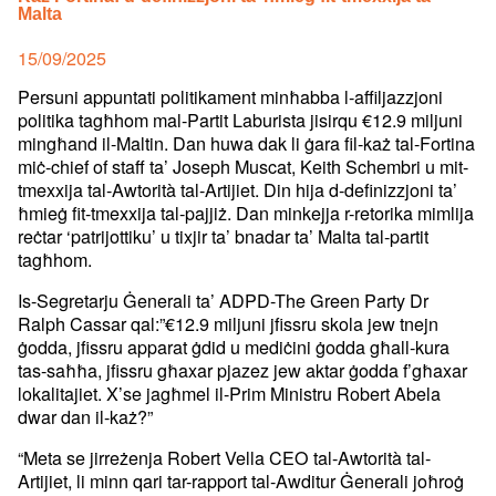
Malta
Posted
15/09/2025
on
Persuni appuntati politikament minħabba l-affiljazzjoni
politika tagħhom mal-Partit Laburista jisirqu €12.9 miljuni
mingħand il-Maltin. Dan huwa dak li ġara fil-każ tal-Fortina
miċ-chief of staff ta’ Joseph Muscat, Keith Schembri u mit-
tmexxija tal-Awtorità tal-Artijiet. Din hija d-definizzjoni ta’
ħmieġ fit-tmexxija tal-pajjiż. Dan minkejja r-retorika mimlija
reċtar ‘patrijottiku’ u tixjir ta’ bnadar ta’ Malta tal-partit
tagħhom.
Is-Segretarju Ġenerali ta’ ADPD-The Green Party Dr
Ralph Cassar qal:”€12.9 miljuni jfissru skola jew tnejn
ġodda, jfissru apparat ġdid u mediċini ġodda għall-kura
tas-saħħa, jfissru għaxar pjazez jew aktar ġodda f’għaxar
lokalitajiet. X’se jagħmel il-Prim Ministru Robert Abela
dwar dan il-każ?”
“Meta se jirreżenja Robert Vella CEO tal-Awtorità tal-
Artijiet, li minn qari tar-rapport tal-Awditur Ġenerali joħroġ