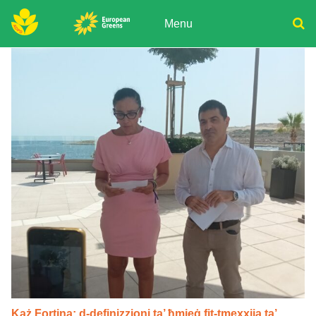
Skip
to
Menu
content
ADPD
Donate
Search
for:
Join
Media
Każ Fortina: d-definizzjoni ta’ ħmieġ fit-tmexxija ta’