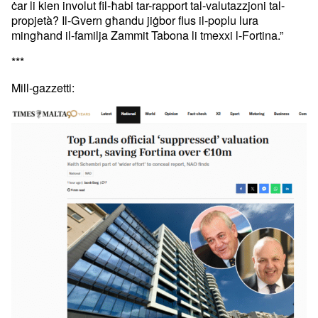
ċar li kien involut fil-ħabi tar-rapport tal-valutazzjoni tal-
propjetà? Il-Gvern għandu jiġbor flus il-poplu lura
mingħand il-familja Zammit Tabona li tmexxi l-Fortina.”
***
Mill-gazzetti: