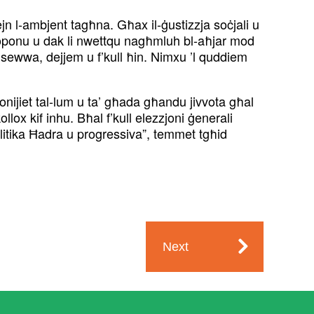
jn l-ambjent tagħna. Għax il-ġustizzja soċjali u
proponu u dak li nwettqu nagħmluh bl-aħjar mod
 sewwa, dejjem u f’kull ħin. Nimxu ’l quddiem
zjonijiet tal-lum u ta’ għada għandu jivvota għal
ollox kif inhu. Bħal f’kull elezzjoni ġenerali
litika Ħadra u progressiva”, temmet tgħid
Next