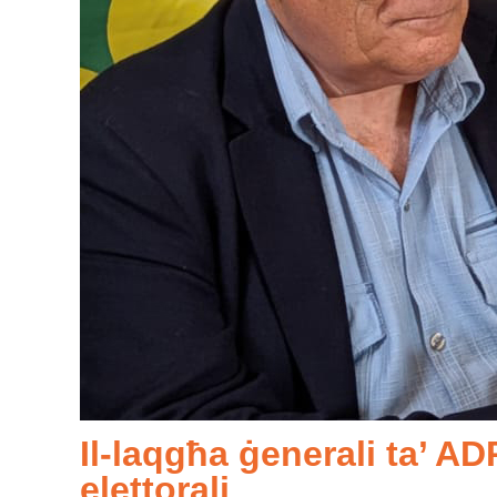
Il-laqgħa ġenerali ta’ A
elettorali