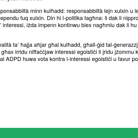
sponsabbiltà minn kulħadd: responsabbiltà lejn xulxin u le
pendu fuq xulxin. Din hi l-politika tagħna: li dak li nip
’ interessi, iżda impenn kontinwu biex nagħmlu dak li hu
kwalità ta’ ħajja aħjar għal kulħadd, għall-ġid tal-ġeneraz
, għax irridu niffaċċjaw interessi egoistiċi li jridu jżommu k
al ADPD huwa vota kontra l-interessi egoistiċi u favur po