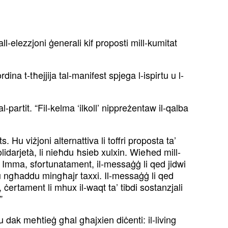
l-elezzjoni ġenerali kif proposti mill-kumitat
 t-tħejjija tal-manifest spjega l-ispirtu u l-
l-partit. “Fil-kelma ‘ilkoll’ nippreżentaw il-qalba
Hu viżjoni alternattiva li toffri proposta ta’
solidarjetà, li nieħdu ħsieb xulxin. Wieħed mill-
i. Imma, sfortunatament, il-messaġġ li qed jidwi
ħu ngħaddu mingħajr taxxi. Il-messaġġ li qed
n, ċertament li mhux il-waqt ta’ tibdi sostanzjali
”
 dak meħtieġ għal għajxien diċenti: il-living