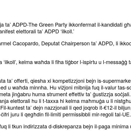
rja ta’ ADPD-The Green Party ikkonfermat il-kandidati għal
nifest elettorali ta’ ADPD ‘ilkoll.’
el Cacopardo, Deputat Chairperson ta’ ADPD, li ikkoordina
ilkoll’, kelma waħda li fiha tiġbor l-ispirtu u l-messaġġ ta
ta’ offerti, qiesha xi kompetizzjoni bejn is-supermarkets. 
ll wieħed u waħda minnha. Hu viżjoni mibnija fuq il-valur tas-
 meta jinġabru huma strument effettiv ta’ ġustizzja soċjal
anja elettorali hu li t-taxxa hi kelma maħmuġa u li nistg
Fil-kuntest ta’ dejn nazzjonali li qed joqrob it-€12-il bilju
-ċifri juru li qegħdin fil-limiti permissibbli mir-regoli tal-UE.
fuq li tkun indirizzata d-diskrepanza bejn il-paga minima u