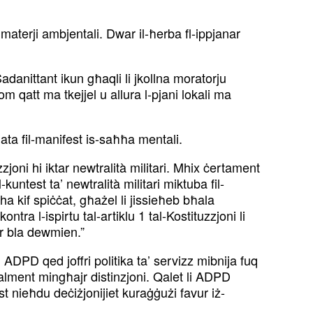
materji ambjentali. Dwar il-ħerba fl-ippjanar
“Sadanittant ikun għaqli li jkollna moratorju
m qatt ma tkejjel u allura l-pjani lokali ma
ata fil-manifest is-saħħa mentali.
uzzjoni hi iktar newtralità militari. Mhix ċertament
kuntest ta’ newtralità militari miktuba fil-
adha kif spiċċat, għażel li jissieħeb bħala
a l-ispirtu tal-artiklu 1 tal-Kostituzzjoni li
sar bla dewmien.”
DPD qed joffri politika ta’ servizz mibnija fuq
walment mingħajr distinzjoni. Qalet li ADPD
st nieħdu deċiżjonijiet kuraġġużi favur iż-