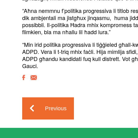
“Aħna nemmnu f’politika progressiva li titlob re
dik ambjentali ma jistgħux jinqasmu, huma jidde
possibbli. Il-politika Ħadra mhix kompromess ta
flimkien, bla ma nħallu lil ħadd lura.”
“Min irid politika progressiva li tiġġieled għall-
ADPD. Vera li t-triq mhix faċli. Hija mimlija sfidi
ADPD għandu kandidati fuq kull distrett. Vot għ
Gauci.
Previous