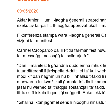
Posted
09/05/2026
on
Aktar kmieni illum il-laqgħa ġenerali straordina
eżekuttiv tal-partit. Il-laqgħa approvat ukoll il-ma
F’konferenza stampa wara l-laqgħa ġenerali Carm
viżjoni tal-manifest.
Carmel Cacopardo qal li t-titlu tal-manifest huwa ‘
tal-messaġġ, messaġġ ta’ solidarjetà.”
“Dan il-manifest li għandna quddiemna mhux lista 
futur differenti li jirrispetta d-drittijiet ta’ ku
modi kif dan nagħmluh hu billi nħallsu t-taxxi li
madwarna tul kważi kull ġurnata ta’ din il-kamp
jasal hu wieħed ta’ tnaqqis sostanzjali ta’ taxxi. 
fit-taxxi fl-iskala li qed jiġi suġġerit. Anke jekk iċ
“Għalina iktar jagħmel sens li nibqgħu ninsistu 