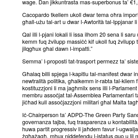
wage. Dan jikkuntrasta mas-superbonus ta’ €1,0
Cacopardo tkellem ukoll dwar tema oħra important
għall-użu tal-art u dwar l-Awtorità tal-Ippjanar li
Qal illi l-pjani lokali li issa ilhom 20 sena li sar
kemm fuq żvilupp massiċċ kif ukoll fuq żvilupp ta
jilqgħux għal dawn l-impatti.”
Semma’ l-proposti tat-trasport permezz ta’ sist
Għalaq billi spjega l-kapitlu tal-manifest dwar in-
newtralità politika, għalkemm ir-rabta tal-kliem f
kostituzzjoni li ma jagħmilx sens illi l-Parlament 
membru assoċjat tal-Assemblea Parlamentari tan-N
jiċħad kull assoċjazzjoni militari għal Malta tag
Iċ-Chairperson ta’ ADPD-The Green Party Sandra
governanza tajba, fuq trasparenza u kontabilità,
huwa partit progressiv li jaħdem favur l-ugwaljan
żgħażagħ, mhux niddefendu l-istatus quo u lil m