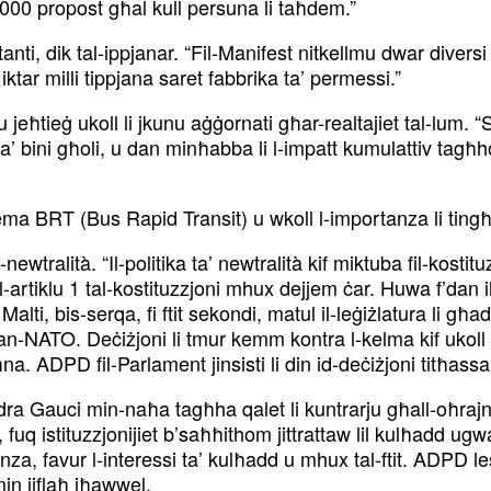
00 propost għal kull persuna li taħdem.”
i, dik tal-ippjanar. “Fil-Manifest nitkellmu dwar diversi 
 iktar milli tippjana saret fabbrika ta’ permessi.”
u u jeħtieġ ukoll li jkunu aġġornati għar-realtajiet tal-lum. 
’ bini għoli, u dan minħabba li l-impatt kumulattiv tagħho
ema BRT (Bus Rapid Transit) u wkoll l-importanza li tingħ
newtralità. “Il-politika ta’ newtralità kif miktuba fil-kostit
l-artiklu 1 tal-kostituzzjoni mhux dejjem ċar. Huwa f’dan il-
Malti, bis-serqa, fi ftit sekondi, matul il-leġiżlatura li għ
ATO. Deċiżjoni li tmur kemm kontra l-kelma kif ukoll kontr
ħna. ADPD fil-Parlament jinsisti li din id-deċiżjoni titħas
 Gauci min-naħa tagħha qalet li kuntrarju għall-oħrajn A
 fuq istituzzjonijiet b’saħħithom jittrattaw lil kulħadd ug
za, favur l-interessi ta’ kulħadd u mhux tal-ftit. ADPD le
in jiflaħ iħawwel.