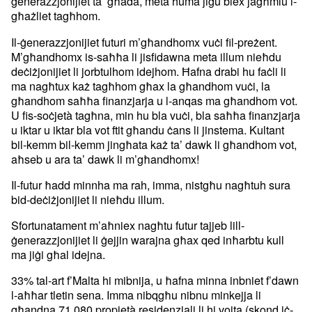
ġenerazzjonijiet ta’ għada, meta huma jiġu biex jagħmlu l-
għażliet tagħhom.
Il-ġenerazzjonijiet futuri m’għandhomx vuċi fil-preżent.
M’għandhomx is-saħħa li jisfidawna meta illum nieħdu
deċiżjonijiet li jorbtulhom idejhom. Ħafna drabi hu faċli li
ma nagħtux każ tagħhom għax la għandhom vuċi, la
għandhom saħħa finanzjarja u l-anqas ma għandhom vot.
U fis-soċjetà tagħna, min hu bla vuċi, bla saħħa finanzjarja
u iktar u iktar bla vot ftit għandu ċans li jinstema. Kultant
bil-kemm bil-kemm jingħata każ ta’ dawk li għandhom vot,
aħseb u ara ta’ dawk li m’għandhomx!
Il-futur ħadd minnha ma rah, imma, nistgħu nagħtuh sura
bid-deċiżjonijiet li nieħdu illum.
Sfortunatament m’aħniex nagħtu futur tajjeb lill-
ġenerazzjonijiet li ġejjin warajna għax qed inħarbtu kull
ma jiġi għal idejna.
33% tal-art f’Malta hi mibnija, u ħafna minna inbniet f’dawn
l-aħħar tletin sena. Imma nibqgħu nibnu minkejja li
għandna 71,080 propjetà residenzjali li hi vojta (skond iċ-