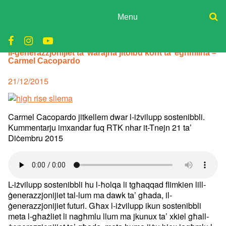
Skip
to
Menu
content
ADPD
Donate
Il-ġenerazzjonijiet ta’ warajna jitolbu kont ta’ egħmilna –
Join
Search
Carmel Cacopardo
Media
for:
Posted
21/12/2015
on
Carmel Cacopardo​ jitkellem dwar l-iżvilupp sostenibbli.
Kummentarju imxandar fuq RTK nhar it-Tnejn 21 ta’
Diċembru 2015
L-iżvilupp sostenibbli hu l-ħolqa li tgħaqqad flimkien lill-
ġenerazzjonijiet tal-lum ma dawk ta’ għada, il-
ġenerazzjonijiet futuri. Għax l-iżvilupp ikun sostenibbli
meta l-għażliet li nagħmlu llum ma jkunux ta’ xkiel għall-