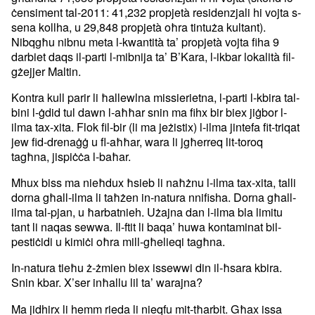
ċensiment tal-2011: 41,232 propjetà residenzjali hi vojta s-
sena kollha, u 29,848 propjetà oħra tintuża kultant).
Nibqgħu nibnu meta l-kwantità ta’ propjetà vojta fiha 9
darbiet daqs il-parti l-mibnija ta’ B’Kara, l-ikbar lokalità fil-
gżejjer Maltin.
Kontra kull parir li ħallewlna missierietna, l-parti l-kbira tal-
bini l-ġdid tul dawn l-aħħar snin ma fihx bir biex jiġbor l-
ilma tax-xita. Flok fil-bir (li ma jeżistix) l-ilma jintefa fit-triqat
jew fid-drenaġġ u fl-aħħar, wara li jgħerreq lit-toroq
tagħna, jispiċċa l-baħar.
Mhux biss ma nieħdux ħsieb li naħżnu l-ilma tax-xita, talli
dorna għall-ilma li taħżen in-natura nnifisha. Dorna għall-
ilma tal-pjan, u ħarbatnieh. Użajna dan l-ilma bla limitu
tant li naqas sewwa. Il-ftit li baqa’ huwa kontaminat bil-
pestiċidi u kimiċi oħra mill-għelieqi tagħna.
In-natura tieħu ż-żmien biex issewwi din il-ħsara kbira.
Snin kbar. X’ser inħallu lil ta’ warajna?
Ma jidhirx li hemm rieda li nieqfu mit-tħarbit. Għax issa