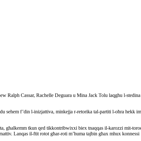
w Ralph Cassar, Rachelle Deguara u Mina Jack Tolu laqgħu l-stedina ta
 sehem f’din l-inizjattiva, minkejja r-retorika tal-partiti l-oħra hekk im
 għalkemm tkun qed tikkontribwixxi biex tnaqqas il-karozzi mit-toroq, xo
ternattiv. Lanqas il-ftit rotot għar-roti m’huma tajbin għax mhux konnes