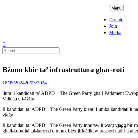
Skip
ADPD
Menu
to
content
Donate
Join
Media
Search
for:
Bżonn kbir ta’ infrastruttura għar-roti
Posted
18/05/2024
20/05/2024
on
llum il-kandidati ta’ ADPD – The Green Party għall-Parlament Ewrope
Valletta u l-Gżira.
Il-kandidati ta’ ADPD – The Green Party kienu l-unika kandidati li ħadu
vjaġġ.
Il-kandidati ta’ ADPD – The Green Party innutaw li waqt vjaġġ bir-rota,
għall-kumdità tal-karozzi u mhux biex jiffaċilitaw trasport nadif u al