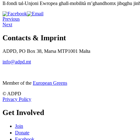
Il-fondi tal-Unjoni Ewropea għall-mobilità m’għandhomx jibqgħu jinħlew
Previous
Next
Contacts & Imprint
ADPD, PO Box 38, Marsa MTP1001 Malta
info@adpd.mt
Member of the
European Greens
© ADPD
Privacy Policy
Get Involved
Join
Donate
Facebook