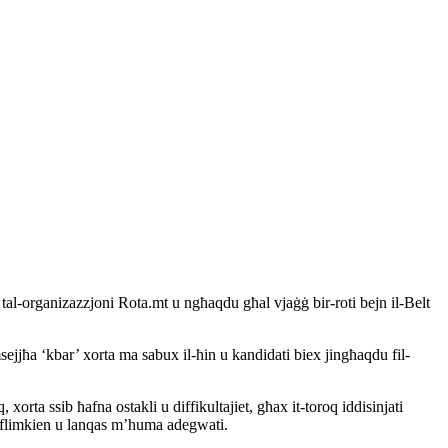
l-organizazzjoni Rota.mt u ngħaqdu għal vjaġġ bir-roti bejn il-Belt
sejjħa ‘kbar’ xorta ma sabux il-ħin u kandidati biex jingħaqdu fil-
rta ssib ħafna ostakli u diffikultajiet, għax it-toroq iddisinjati
si flimkien u lanqas m’huma adegwati.