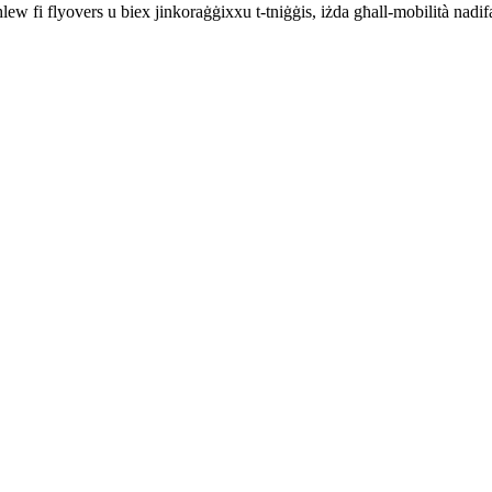
 fi flyovers u biex jinkoraġġixxu t-tniġġis, iżda għall-mobilità nadifa