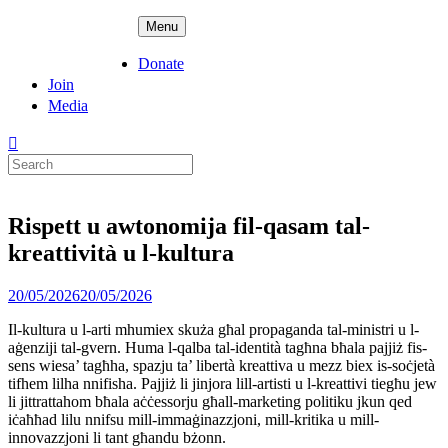
Skip
ADPD
Menu
to
content
Donate
Join
Media
Search
for:
Rispett u awtonomija fil-qasam tal-
kreattività u l-kultura
Posted
20/05/2026
20/05/2026
on
Il-kultura u l-arti mhumiex skuża għal propaganda tal-ministri u l-
aġenziji tal-gvern. Huma l-qalba tal-identità tagħna bħala pajjiż fis-
sens wiesa’ tagħha, spazju ta’ libertà kreattiva u mezz biex is-soċjetà
tifhem lilha nnifisha. Pajjiż li jinjora lill-artisti u l-kreattivi tiegħu jew
li jittrattahom bħala aċċessorju għall-marketing politiku jkun qed
iċaħħad lilu nnifsu mill-immaġinazzjoni, mill-kritika u mill-
innovazzjoni li tant għandu bżonn.