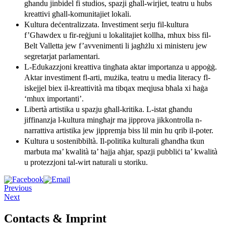
għandu jinbidel fi studios, spazji għall-wirjiet, teatru u hubs
kreattivi għall-komunitajiet lokali.
Kultura deċentralizzata. Investiment serju fil-kultura
f’Għawdex u fir-reġjuni u lokalitajiet kollha, mhux biss fil-
Belt Valletta jew f’avvenimenti li jagħżlu xi ministeru jew
segretarjat parlamentari.
L-Edukazzjoni kreattiva tingħata aktar importanza u appoġġ.
Aktar investiment fl-arti, mużika, teatru u media literacy fl-
iskejjel biex il-kreattività ma tibqax meqjusa bħala xi ħaġa
‘mhux importanti’.
Libertà artistika u spazju għall-kritika. L-istat għandu
jiffinanzja l-kultura mingħajr ma jipprova jikkontrolla n-
narrattiva artistika jew jippremja biss lil min hu qrib il-poter.
Kultura u sostenibbiltà. Il-politika kulturali għandha tkun
marbuta ma’ kwalità ta’ ħajja aħjar, spazji pubbliċi ta’ kwalità
u protezzjoni tal-wirt naturali u storiku.
Previous
Next
Contacts & Imprint