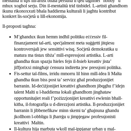
mentalità li tqis lill-artist bħala persuna li qed tagħmel “hobby” u
mhux xogħol serju. Din il-mentalità trid tinbidel. L-artisti għandhom
ikunu rikonoxxuti bħala ħaddiema kulturali li jagħtu kontribut
konkret lis-soċjetà u lill-ekonomija.
Il-proposti tagħna:
M’għandux ikun hemm indħil politiku eċċessiv fil-
finanzjament tal-arti, speċjalment meta suġġetti jitqiesu
kontroversjali jew sensittivi wisq. Soċjetà demokratika u
matura ma tistax tibża’ mill-espressjoni artistika. L-arti
għandha tkun spazju ħieles fejn il-ħsieb kreattiv jista’
jiffjorixxi mingħajr ċensura indiretta jew pressjoni politika.
Fis-settur tal-films, irridu mmorru lil hinn mill-idea li Malta
għandha tkun biss post ta’ servizz għal produzzjonijiet
barranin. Id-deċiżjonijiet kreattivi għandhom jibqgħu f’idejn
talent Malti u l-ħaddiema lokali għandhom jingħataw
opportunitajiet reali f’pożizzjonijiet kreattivi ewlenin bħall-
kitba, il-fotografija u d-direzzjoni artistika. Il-produzzjonijiet
barranin li jibbenefikaw minn skemi ta’ għajnuna għandu
jkollhom l-obbligu li jħarrġu u jimpjegaw professjonisti
kreattivi Maltin.
Il-kultura hija marbuta wkoll mal-ippjanar urban u mal-