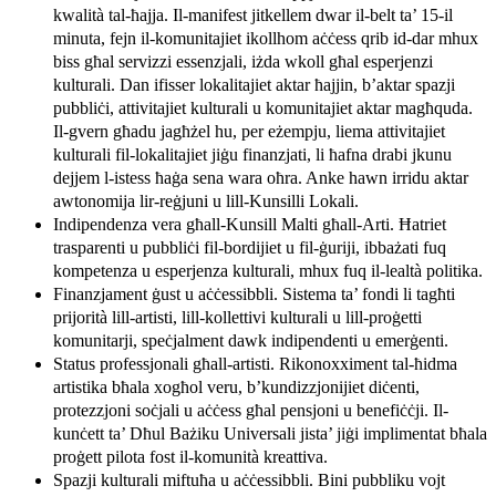
kwalità tal-ħajja. Il-manifest jitkellem dwar il-belt ta’ 15-il
minuta, fejn il-komunitajiet ikollhom aċċess qrib id-dar mhux
biss għal servizzi essenzjali, iżda wkoll għal esperjenzi
kulturali. Dan ifisser lokalitajiet aktar ħajjin, b’aktar spazji
pubbliċi, attivitajiet kulturali u komunitajiet aktar magħquda.
Il-gvern għadu jagħżel hu, per eżempju, liema attivitajiet
kulturali fil-lokalitajiet jiġu finanzjati, li ħafna drabi jkunu
dejjem l-istess ħaġa sena wara oħra. Anke hawn irridu aktar
awtonomija lir-reġjuni u lill-Kunsilli Lokali.
Indipendenza vera għall-Kunsill Malti għall-Arti. Ħatriet
trasparenti u pubbliċi fil-bordijiet u fil-ġuriji, ibbażati fuq
kompetenza u esperjenza kulturali, mhux fuq il-lealtà politika.
Finanzjament ġust u aċċessibbli. Sistema ta’ fondi li tagħti
prijorità lill-artisti, lill-kollettivi kulturali u lill-proġetti
komunitarji, speċjalment dawk indipendenti u emerġenti.
Status professjonali għall-artisti. Rikonoxximent tal-ħidma
artistika bħala xogħol veru, b’kundizzjonijiet diċenti,
protezzjoni soċjali u aċċess għal pensjoni u benefiċċji. Il-
kunċett ta’ Dħul Bażiku Universali jista’ jiġi implimentat bħala
proġett pilota fost il-komunità kreattiva.
Spazji kulturali miftuħa u aċċessibbli. Bini pubbliku vojt