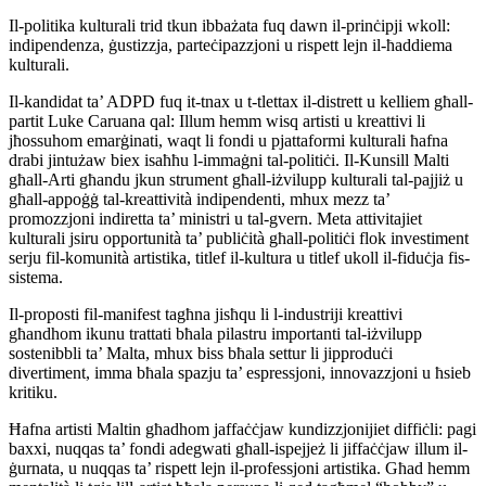
Il-politika kulturali trid tkun ibbażata fuq dawn il-prinċipji wkoll:
indipendenza, ġustizzja, parteċipazzjoni u rispett lejn il-ħaddiema
kulturali.
Il-kandidat ta’ ADPD fuq it-tnax u t-tlettax il-distrett u kelliem għall-
partit Luke Caruana qal: Illum hemm wisq artisti u kreattivi li
jħossuhom emarġinati, waqt li fondi u pjattaformi kulturali ħafna
drabi jintużaw biex isaħħu l-immaġni tal-politiċi. Il-Kunsill Malti
għall-Arti għandu jkun strument għall-iżvilupp kulturali tal-pajjiż u
għall-appoġġ tal-kreattività indipendenti, mhux mezz ta’
promozzjoni indiretta ta’ ministri u tal-gvern. Meta attivitajiet
kulturali jsiru opportunità ta’ publiċità għall-politiċi flok investiment
serju fil-komunità artistika, titlef il-kultura u titlef ukoll il-fiduċja fis-
sistema.
Il-proposti fil-manifest tagħna jisħqu li l-industriji kreattivi
għandhom ikunu trattati bħala pilastru importanti tal-iżvilupp
sostenibbli ta’ Malta, mhux biss bħala settur li jipproduċi
divertiment, imma bħala spazju ta’ espressjoni, innovazzjoni u ħsieb
kritiku.
Ħafna artisti Maltin għadhom jaffaċċjaw kundizzjonijiet diffiċli: pagi
baxxi, nuqqas ta’ fondi adegwati għall-ispejjeż li jiffaċċjaw illum il-
ġurnata, u nuqqas ta’ rispett lejn il-professjoni artistika. Għad hemm