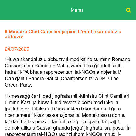
Skip
to
Menu
content
ADPD
Donate
Search
for:
Il-Ministru Clint Camilleri jaġixxi b’mod skandaluż u
Join
abbużiv
Media
Posted
24/07/2025
on
“Huwa skandaluż u abbuziv il-mod kif ħelsu minn Romano
Cassar, minn Ramblers Malta, wara li ma ġġedditlux il-
ħatra fil-PA bħala rappreżentant tal-NGOs ambjentali.”
Dan qalitu Sandra Gauci, Chairperson ta’ ADPD-The
Green Party.
“Il-messaġġ ċar li qed jingħata mill-Ministru Clint Camilleri
u minn Kastilja huwa li trid tivvota b’ċertu mod inkella
jpattuhielek. Infakkru li Cassar kien ikkundanna li ġara
riċentement fil-każ tas-sanzjonar ta’ Montekristo u donnu
ta’ dan ħallas prezz. Dan mhux aġir ta’ gvern ta’ pajjiż
demokratiku u Cassar għandu jerġa’ jingħata lura postu. Ir-
rappreżentanti tal-NGOs jagħżluhom l-NGOs mhux il-