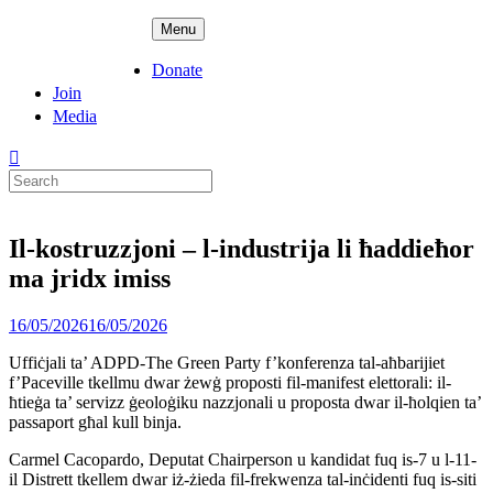
Skip
ADPD
Menu
to
content
Donate
Join
Media
Search
for:
Il-kostruzzjoni – l-industrija li ħaddieħor
ma jridx imiss
Posted
16/05/2026
16/05/2026
on
Uffiċjali ta’ ADPD-The Green Party f’konferenza tal-aħbarijiet
f’Paceville tkellmu dwar żewġ proposti fil-manifest elettorali: il-
ħtieġa ta’ servizz ġeoloġiku nazzjonali u proposta dwar il-ħolqien ta’
passaport għal kull binja.
Carmel Cacopardo, Deputat Chairperson u kandidat fuq is-7 u l-11-
il Distrett tkellem dwar iż-żieda fil-frekwenza tal-inċidenti fuq is-siti