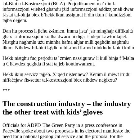
tal-Bini u l-Kostruzzjoni (BCA). Perjodikament ma’ din l-
informazzjoni wieħed għandu jżid informazzjoni addizzjonali dwar
l-istat tal-binja biex b’hekk ikun assigurat li din tkun f’kundizzjoni
tajba dejjem.
Dan hu process li jieħu ż-żmien. Imma jista’ jsir mingħajr diffikultà
għax l-informazzjoni kollha dwaru hi diġa f’idejn l-awtoritajiet.
Nistgħu nagħmlu użu minnha ħafna aħjar milli qegħdin nagħmlu
illum. Nibdew bil-bini l-ġdid u bil-mod il-mod ninkludu l-bini kollu.
Hekk nistgħu fuq perjodu ta’ żmien nassiguraw li kull binja f’Malta
u Għawdex qegħda fi stat tajjeb kontinwament.
Hekk ikun servizz tajjeb. X’qed nistennew? Kemm il-mewt irridu
niffaċċjaw fis-settur tal-kostruzzjoni biex nibdew naġixxu?
***
The construction industry – the industry
the other treat with kids’ gloves
Officials for ADPD-The Green Party in a press conference in
Paceville spoke about two proposals in its electoral manifesto: the
need for a national geological service and the proposal for the