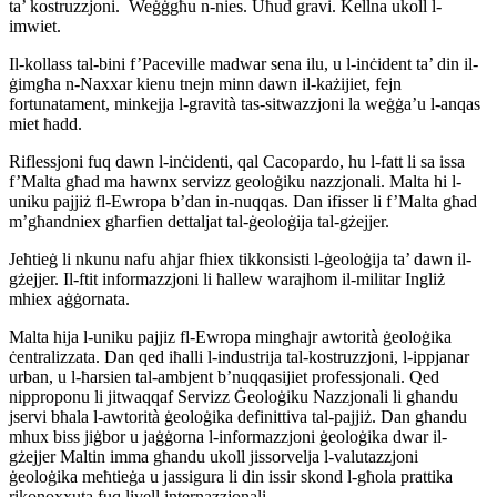
ta’ kostruzzjoni. Weġġgħu n-nies. Uħud gravi. Kellna ukoll l-
imwiet.
Il-kollass tal-bini f’Paceville madwar sena ilu, u l-inċident ta’ din il-
ġimgħa n-Naxxar kienu tnejn minn dawn il-każijiet, fejn
fortunatament, minkejja l-gravità tas-sitwazzjoni la weġġa’u l-anqas
miet ħadd.
Riflessjoni fuq dawn l-inċidenti, qal Cacopardo, hu l-fatt li sa issa
f’Malta għad ma hawnx servizz geoloġiku nazzjonali. Malta hi l-
uniku pajjiż fl-Ewropa b’dan in-nuqqas. Dan ifisser li f’Malta għad
m’għandniex għarfien dettaljat tal-ġeoloġija tal-gżejjer.
Jeħtieġ li nkunu nafu aħjar fhiex tikkonsisti l-ġeoloġija ta’ dawn il-
gżejjer. Il-ftit informazzjoni li ħallew warajhom il-militar Ingliż
mhiex aġġornata.
Malta hija l-uniku pajjiz fl-Ewropa mingħajr awtorità ġeoloġika
ċentralizzata. Dan qed iħalli l-industrija tal-kostruzzjoni, l-ippjanar
urban, u l-ħarsien tal-ambjent b’nuqqasijiet professjonali. Qed
nipproponu li jitwaqqaf Servizz Ġeoloġiku Nazzjonali li għandu
jservi bħala l-awtorità ġeoloġika definittiva tal-pajjiż. Dan għandu
mhux biss jiġbor u jaġġorna l-informazzjoni ġeoloġika dwar il-
gżejjer Maltin imma għandu ukoll jissorvelja l-valutazzjoni
ġeoloġika meħtieġa u jassigura li din issir skond l-għola prattika
rikonoxxuta fuq livell internazzjonali.