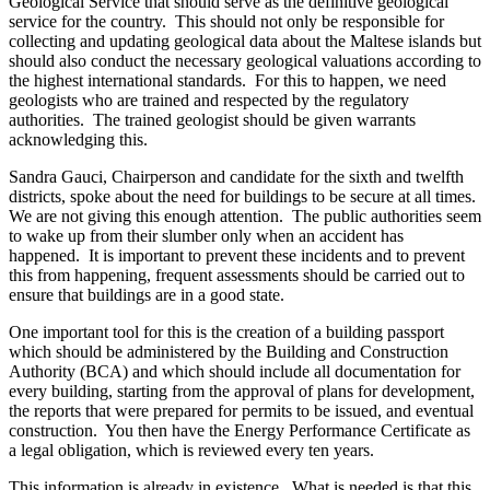
Geological Service that should serve as the definitive geological
service for the country. This should not only be responsible for
collecting and updating geological data about the Maltese islands but
should also conduct the necessary geological valuations according to
the highest international standards. For this to happen, we need
geologists who are trained and respected by the regulatory
authorities. The trained geologist should be given warrants
acknowledging this.
Sandra Gauci, Chairperson and candidate for the sixth and twelfth
districts, spoke about the need for buildings to be secure at all times.
We are not giving this enough attention. The public authorities seem
to wake up from their slumber only when an accident has
happened. It is important to prevent these incidents and to prevent
this from happening, frequent assessments should be carried out to
ensure that buildings are in a good state.
One important tool for this is the creation of a building passport
which should be administered by the Building and Construction
Authority (BCA) and which should include all documentation for
every building, starting from the approval of plans for development,
the reports that were prepared for permits to be issued, and eventual
construction. You then have the Energy Performance Certificate as
a legal obligation, which is reviewed every ten years.
This information is already in existence. What is needed is that this