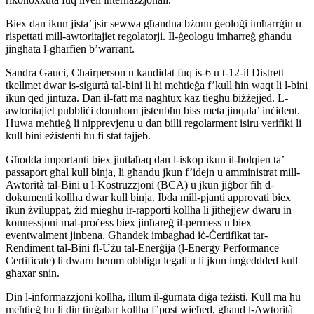
Biex dan ikun jista’ jsir sewwa għandna bżonn ġeoloġi imħarrġin u
rispettati mill-awtoritajiet regolatorji. Il-ġeologu imħarreġ għandu
jingħata l-għarfien b’warrant.
Sandra Gauci, Chairperson u kandidat fuq is-6 u t-12-il Distrett
tkellmet dwar is-sigurtà tal-bini li hi meħtieġa f’kull ħin waqt li l-bini
ikun qed jintuża. Dan il-fatt ma nagħtux kaz tiegħu biżżejjed. L-
awtoritajiet pubbliċi donnhom jistenbħu biss meta jinqala’ inċident.
Huwa meħtieġ li nipprevjenu u dan billi regolarment isiru verifiki li
kull bini eżistenti hu fi stat tajjeb.
Għodda importanti biex jintlaħaq dan l-iskop ikun il-ħolqien ta’
passaport għal kull binja, li għandu jkun f’idejn u amministrat mill-
Awtorità tal-Bini u l-Kostruzzjoni (BCA) u jkun jiġbor fih d-
dokumenti kollha dwar kull binja. Ibda mill-pjanti approvati biex
ikun żviluppat, żid miegħu ir-rapporti kollha li jitħejjew dwaru in
konnessjoni mal-proċess biex jinħareġ il-permess u biex
eventwalment jinbena. Għandek imbagħad iċ-Ċertifikat tar-
Rendiment tal-Bini fl-Użu tal-Enerġija (l-Energy Performance
Certificate) li dwaru hemm obbligu legali u li jkun imġeddded kull
għaxar snin.
Din l-informazzjoni kollha, illum il-ġurnata diġa teżisti. Kull ma hu
meħtieġ hu li din tinġabar kollha f’post wieħed, għand l-Awtorità