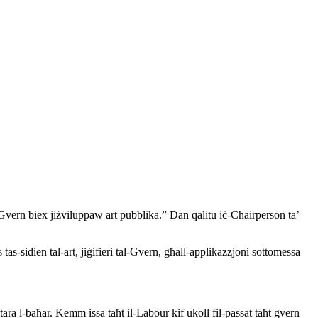
-Gvern biex jiżviluppaw art pubblika.” Dan qalitu iċ-Chairperson ta’
s-sidien tal-art, jiġifieri tal-Gvern, għall-applikazzjoni sottomessa
tara l-baħar. Kemm issa taħt il-Labour kif ukoll fil-passat taħt gvern