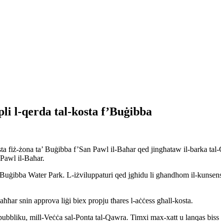
pli l-qerda tal-kosta f’Buġibba
osta fiż-żona ta’ Buġibba f’San Pawl il-Baħar qed jingħataw il-barka tal
 Pawl il-Baħar.
Buġibba Water Park. L-iżviluppaturi qed jgħidu li għandhom il-kunsens ta
aħħar snin approva liġi biex propju tħares l-aċċess għall-kosta.
ill-pubbliku, mill-Veċċa sal-Ponta tal-Qawra. Timxi max-xatt u lanqas biss 