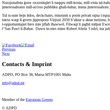
Nazzjonalista ġraw oxxenitajiet li naqqru mill-kosta, mill-vista tal-ba
jinteressahomx mill-aċċess pubbliku għall-baħar, imma jinteressahom 
Tul is-snin bejn lidos, deckchairs, ristoranti u pools privati rajna l-i
istess waqt il-gvern jipproponi Viżjoni 2050 b’aktar u aktar turiżmu, b
l-opportunitajiet biex min jiflaħ iħawwel. Filwaqt li jagħti miljun Ewro 
f’San Pawl il-Baħar. Dawn in-nies minn Robert Abela ‘l isfel, ma jafu
Previous
Next
Contacts & Imprint
ADPD, PO Box 38, Marsa MTP1001 Malta
info@adpd.mt
Member of the
European Greens
© ADPD