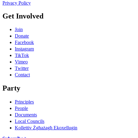
Privacy Policy
Get Involved
Join
Donate
Facebook
Instagram
TikTok
Vimeo
Twitter
Contact
Party
Principles
People
Documents
Local Councils
Kollettiv Żgħażagħ Ekoxellugin