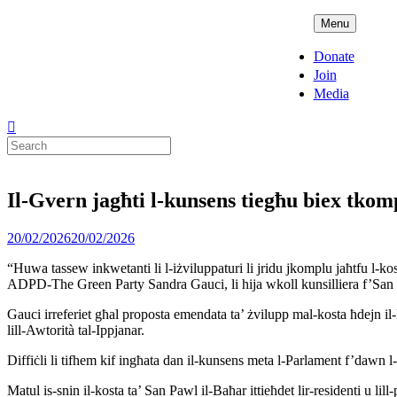
Skip
ADPD
Menu
to
content
Donate
Join
Media
Search
for:
Il-Gvern jagħti l-kunsens tiegħu biex tkom
Posted
20/02/2026
20/02/2026
on
“Huwa tassew inkwetanti li l-iżviluppaturi li jridu jkomplu jaħtfu l-k
ADPD-The Green Party Sandra Gauci, li hija wkoll kunsilliera f’San
Gauci irreferiet għal proposta emendata ta’ żvilupp mal-kosta ħdejn il-
lill-Awtorità tal-Ippjanar.
Diffiċli li tifhem kif ingħata dan il-kunsens meta l-Parlament f’dawn l-
Matul is-snin il-kosta ta’ San Pawl il-Baħar ittieħdet lir-residenti u l