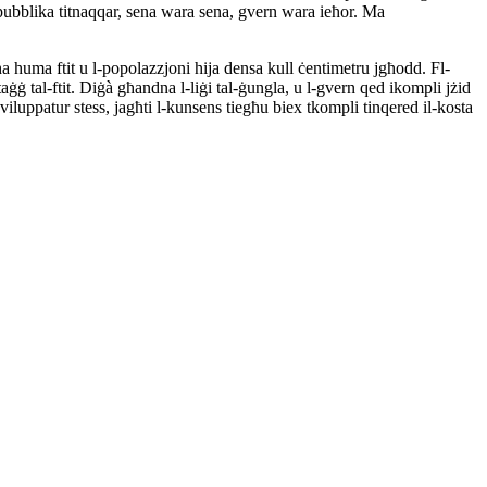
a pubblika titnaqqar, sena wara sena, gvern wara ieħor. Ma
uħa huma ftit u l-popolazzjoni hija densa kull ċentimetru jgħodd. Fl-
ġġ tal-ftit. Diġà għandna l-liġi tal-ġungla, u l-gvern qed ikompli jżid
żviluppatur stess, jagħti l-kunsens tiegħu biex tkompli tinqered il-kosta