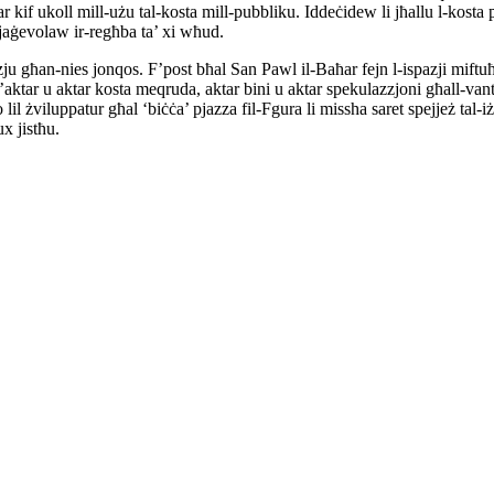
ħar kif ukoll mill-użu tal-kosta mill-pubbliku. Iddeċidew li jħallu l-kost
jaġevolaw ir-regħba ta’ xi wħud.
spazju għan-nies jonqos. F’post bħal San Pawl il-Baħar fejn l-ispazji mift
’aktar u aktar kosta meqruda, aktar bini u aktar spekulazzjoni għall-vanta
lil żviluppatur għal ‘biċċa’ pjazza fil-Fgura li missha saret spejjeż tal-i
x jistħu.