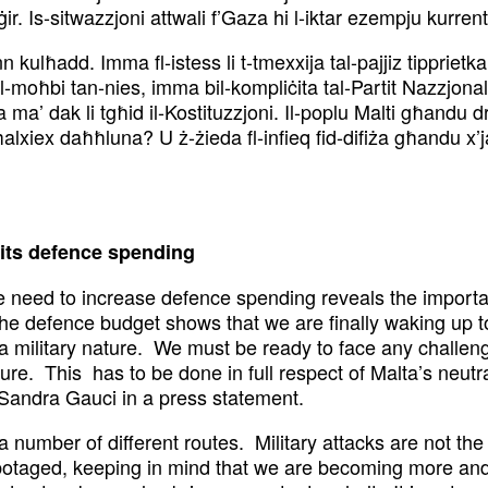
. Is-sitwazzjoni attwali f’Gaza hi l-iktar ezempju kurrenti
 kulħadd. Imma fl-istess li t-tmexxija tal-pajjiz tippriet
moħbi tan-nies, imma bil-kompliċita tal-Partit Nazzjonal
a ma’ dak li tgħid il-Kostituzzjoni. Il-poplu Malti għandu dr
alxiex daħħluna? U ż-żieda fl-infieq fid-difiża għandu x’
 its defence spending
 need to increase defence spending reveals the importan
he defence budget shows that we are finally waking up to
of a military nature. We must be ready to face any chall
ature. This has to be done in full respect of Malta’s neut
Sandra Gauci in a press statement.
 number of different routes. Military attacks are not the
abotaged, keeping in mind that we are becoming more and