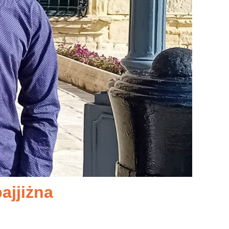
ajjiżna