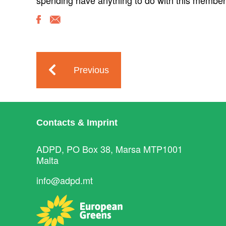
spending have anything to do with this member
Previous
Contacts & Imprint
ADPD, PO Box 38, Marsa MTP1001
Malta
info@adpd.mt