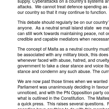
supply. Cyberattacks on a country’s systems and
attacks. We cannot treat defence spending as a
our country so that it may continue to function.
This debate should regularly be on our country’
anyone. As a neutral small island state we may
can still work towards maintaining peace, not o
credible and capable mediators when necess
The concept of Malta as a neutral country must 
be associated with any military block, this doe
whenever faced with abuse, hatred, and cruelty.
government to take a clear stance and voice it
stance and condemn any such abuse. The curren
We are now past those times when we wanted to
Parliament was unanimously deciding in favour
unnoticed, and with the PN Opposition party com
what is outlined in the Constitution. The Malte
a quick press. This raises several questions. 