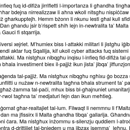
-infieq fuq id-difiża jirrifletti l-importanza li għandha ting
 fl-aħħar bdejna nirrealizzaw li aħna wkoll nitsgħu nispiċċaw
jiż għarkupptejh. Hemm bżonn li nkunu lesti għal kull sfida li
an għandu jsir b’rispett sħiħ lejn in-newtralita ta’ Malta 
auci fi stqarrija.
 diversi xejriet. M’humiex biss l-attakki militari li jistgħu iġ
di aktar fuq Sqallija, kif ukoll cyber attacks fuq sistemi
 attakki. Ma nistgħux nibqgħu inqisu l-infieq fid-difiża tal
ħala investiment biex il-pajjiż ikun jista’ jibqa’ jiffunzjo
-aġenda tal-pajjiż. Ma nistgħux nibqgħu ngħixu ġo bozza
unflitti u nużaw n-newtralita tagħna bħala strument ta’ p
għaż-żamma tal-paċi, mhux biss bl-għajnuniet umanitarji
ir-rwol tagħna ta’ medjaturi fejn dan ikun meħtieġ.
ġġornat għar-realtajiet tal-lum. Filwaqt li nemmnu li f’Mal
n ma jfissirx li Malta għandha tibqa’ gallarija. Għandna d
oni ċara. Ma nistgħux inżommu s-silenzju quddiem l-atroċi
tra d-drittijiet tal-bniedem u ma jibzax isemma’ leħnu. Is