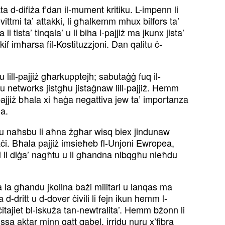
ħata d-difiża f’dan il-mument kritiku. L-impenn li
 vittmi ta’ attakki, li għalkemm mhux bilfors ta’
 tista’ tinqala’ u li biha l-pajjiż ma jkunx jista’
kif imħarsa fil-Kostituzzjoni. Dan qalitu ċ-
ibu lill-pajjiż għarkupptejh; sabutaġġ fuq il-
 u networks jistgħu jistaġnaw lill-pajjiż. Hemm
-pajjiż bħala xi ħaġa negattiva jew ta’ importanza
na.
 u naħsbu li aħna żgħar wisq biex jindunaw
aċi. Bħala pajjiż imsieħeb fl-Unjoni Ewropea,
 li diġa’ nagħtu u li għandna nibqgħu nieħdu
ta la għandu jkollna bażi militari u lanqas ma
-dritt u d-dover ċivili li fejn ikun hemm l-
tajiet bl-iskuża tan-newtralita’. Hemm bżonn li
sa aktar minn qatt qabel, irridu nuru x’fibra