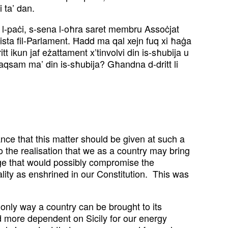
 ta’ dan.
ka l-paċi, s-sena l-oħra saret membru Assoċjat
ista fil-Parlament. Ħadd ma qal xejn fuq xi ħaġa
itt ikun jaf eżattament x’tinvolvi din is-sħubija u
jaqsam ma’ din is-sħubija? Għandna d-dritt li
ce that this matter should be given at such a
 the realisation that we as a country may bring
enge that would possibly compromise the
rality as enshrined in our Constitution. This was
 only way a country can be brought to its
 more dependent on Sicily for our energy