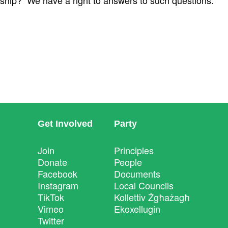
ship? We have a right to answers to such questions.
Get Involved
Party
Join
Principles
Donate
People
Facebook
Documents
Instagram
Local Councils
TikTok
Kollettiv Żgħażagħ
Vimeo
Ekoxellugin
Twitter