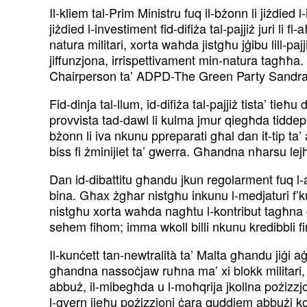
Il-kliem tal-Prim Ministru fuq il-bżonn li jiżdied l
jiżdied l-investiment fid-difiża tal-pajjiż juri li
natura militari, xorta waħda jistgħu jġibu lill-paj
jiffunzjona, irrispettivament min-natura tagħħa. D
Chairperson ta’ ADPD-The Green Party Sandra G
Fid-dinja tal-llum, id-difiża tal-pajjiż tista’ tieħu
provvista tad-dawl li kulma jmur qiegħda tiddepen
bżonn li iva nkunu ppreparati għal dan it-tip ta’
biss fi żminijiet ta’ gwerra. Għandna nħarsu lejh b
Dan id-dibattitu għandu jkun regolarment fuq l
bina. Għax żgħar nistgħu inkunu l-medjaturi f’k
nistgħu xorta waħda nagħtu l-kontribut tagħna 
sehem fihom; imma wkoll billi nkunu kredibbli f
Il-kunċett tan-newtralità ta’ Malta għandu jiġi a
għandna nassoċjaw ruħna ma’ xi blokk militari, da
abbuż, il-mibegħda u l-moħqrija jkollna pożizzj
l-gvern jieħu pożizzjoni ċara quddiem abbużi kon