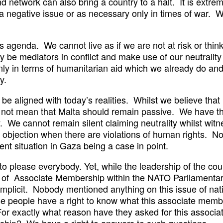
 network can also bring a country to a halt. It is extre
 negative issue or as necessary only in times of war. We
s agenda. We cannot live as if we are not at risk or think
 be mediators in conflict and make use of our neutrali
nly in terms of humanitarian aid which we already do and
ary.
be aligned with today’s realities. Whilst we believe that
s not mean that Malta should remain passive. We have the 
 We cannot remain silent claiming neutrality whilst witne
s objection when there are violations of human rights.
t situation in Gaza being a case in point.
 please everybody. Yet, while the leadership of the co
 of Associate Membership within the NATO Parliamentary
plicit. Nobody mentioned anything on this issue of natio
se people have a right to know what this associate membe
For exactly what reason have they asked for this associ