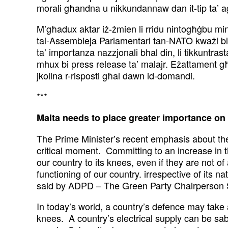
morali għandna u nikkundannaw dan it-tip ta’ aġir
M’għadux aktar iż-żmien li rridu nintogħġbu minn
tal-Assembleja Parlamentari tan-NATO kważi bil-
ta’ importanza nazzjonali bhal din, li tikkuntrast
mhux bi press release ta’ malajr. Eżattament għ
jkollna r-risposti għal dawn id-domandi.
***
Malta needs to place greater importance on
The Prime Minister’s recent emphasis about the
critical moment. Committing to an increase in t
our country to its knees, even if they are not 
functioning of our country. irrespective of its n
said by ADPD – The Green Party Chairperson 
In today’s world, a country’s defence may take a
knees. A country’s electrical supply can be s