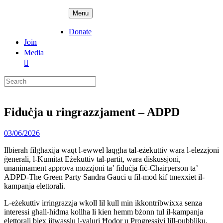
Skip
ADPD
Menu
to
content
Donate
Join
Media
Search
for:
Fiduċja u ringrazzjament – ADPD
Posted
03/06/2026
on
Ilbieraħ filgħaxija waqt l-ewwel laqgħa tal-eżekuttiv wara l-elezzjoni
ġenerali, l-Kumitat Eżekuttiv tal-partit, wara diskussjoni,
unanimament approva mozzjoni ta’ fiduċja fiċ-Chairperson ta’
ADPD-The Green Party Sandra Gauci u fil-mod kif tmexxiet il-
kampanja elettorali.
L-eżekuttiv irringrazzja wkoll lil kull min ikkontribwixxa senza
interessi għall-ħidma kollha li kien hemm bżonn tul il-kampanja
elettorali biex jitwasslu l-valuri Ħodor u Progressivi lill-pubbliku.