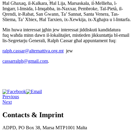
Ħal Għaxaq, il-Kalkara, Ħal Lija, Marsaskala, il-Mellieħa, l-
Imġarr, l-Imsida, l-Imqabba, in-Naxxar, Pembroke, Tal-Pietà, il-
Qrendi, ir-Rabat, San Ġwann, Ta’ Sannat, Santa Venera, Tas-
Sliema, Ta’ Xbiex, Ħal Tarxien, ix-Xewkija, ix-Xgħajra u l-Imtarfa.
Min huwa interessat jgħin jew interessat jiddiskuti kandidatura
fuq waħda minn dawn il-lokalitajiet, mistieden jikkuntattja bl-email
lis-Segretarju Ġenerali, Ralph Cassar għal appuntament fuq:
ralph.cassar@alternattiva.org.
mt
jew
cassarralph@gmail.com
.
Previous
Next
Contacts & Imprint
ADPD, PO Box 38, Marsa MTP1001 Malta