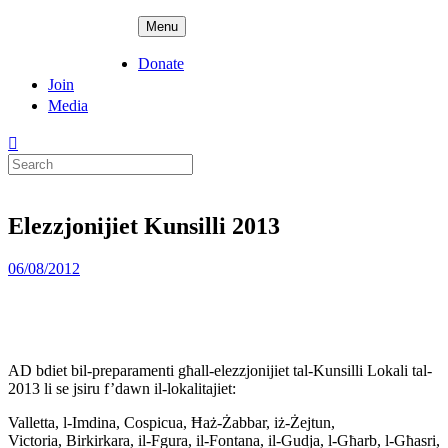
Skip
ADPD
Menu
to
content
Donate
Join
Media
Search
for:
Elezzjonijiet Kunsilli 2013
Posted
06/08/2012
on
AD bdiet bil-preparamenti għall-elezzjonijiet tal-Kunsilli Lokali tal-
2013 li se jsiru f’dawn il-lokalitajiet:
Valletta, l-Imdina, Cospicua, Ħaż-Żabbar, iż-Żejtun,
Victoria, Birkirkara, il-Fgura, il-Fontana, il-Gudja, l-Għarb, l-Għasri,