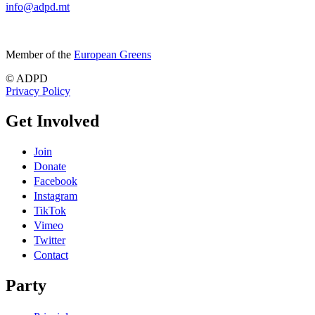
info@adpd.mt
Member of the
European Greens
© ADPD
Privacy Policy
Get Involved
Join
Donate
Facebook
Instagram
TikTok
Vimeo
Twitter
Contact
Party