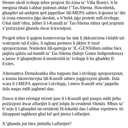
Hemm ukoll żvilupp ieħor propost fiż-żona ta’ Villa Bonici, li hi
meqjusa bħala l-aħħar pulmun aħdar f’Tas-Sliema. Hawnhekk,
għaqdiet tal-ambjent qed jappellaw lill-MEPA sabiex il-ġonna ta’ din
iż-żona estensiva jiġu skedati, u b’hekk jiġu protetti mill-iżvilupp.
Għal darb’oħra, jidher li l-Kunsill ta’ Tas-Sliema mhux qed jesprimi
x’pożizzjoni għandu dwar il-kwistjoni.
Proġett ieħor li qajjem kontroversja hu dak li jikkonċerna l-klabb tal-
waterpolo tal-Exiles, li ngħata permess li jikber b’mod
sproporzjonat. Nistieden lill-qarrejja ta’ IL-ĠENSillum online biex
jaqbżu qabża sal-bandli ta’ Tas-Sliema (ħdejn Ġnien Indipendenza)
u jaraw b’għajnejhom il-mostrożità ta’ żvilupp li hu għaddej fl-
Exiles.
Alternattiva Demokratika ilha topponi dan l-iżvilupp sproporzjonat,
u konna kkonvinċejna lill-Kunsill sabiex joġġezzjoni għalih. Iżda
wara li l-MEPA approvat l-iżvilupp, l-istess Kunsill seta’ jappella
iżda naqas milli jagħmel dan.
Dawn it-tliet eżempji riċenti juru li l-Kunsill qed jonqos milli jieħu
pożizzjoni dwar affarijiet li qed jolqtu lir-residenti Slimiżi. Mhux ta’
b’xejn li l-għaqdiet tar-residenti fil-lokalità dan l-aħħar esprimew id-
diżappunt tagħhom għal kif qed jimxu l-affarijiet.
X’għandu jsir biex jinbidlu l-affarijiet?