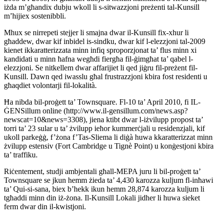
iżda m’għandix dubju wkoll li s-sitwazzjoni preżenti tal-Kunsill
m’hijiex sostenibbli.
Mhux se nirrepeti stejjer li smajna dwar il-Kunsill fix-xhur li
għaddew, dwar kif inbidel is-sindku, dwar kif l-elezzjoni tal-2009
kienet ikkaratterizzata minn infiq sproporzjonat ta’ flus minn xi
kandidati u minn ħafna wegħdi fiergħa fil-ġimgħat ta’ qabel l-
elezzjoni. Se nitkellem dwar affarijiet li qed jiġru fil-preżent fil-
Kunsill. Dawn qed iwasslu għal frustrazzjoni kbira fost residenti u
għaqdiet volontarji fil-lokalità.
Ħa nibda bil-proġett ta’ Townsquare. Fl-10 ta’ April 2010, fi IL-
ĠENSillum online (http://www.il-gensillum.com/news.asp?
newscat=10&news=3308), jiena ktibt dwar l-iżvilupp propost ta’
torri ta’ 23 sular u ta’ żvilupp ieħor kummerċjali u residenzjali, kif
ukoll parkeġġ, f’żona f’Tas-Sliema li diġà huwa kkaratterizzat minn
żvilupp estensiv (Fort Cambridge u Tignè Point) u konġestjoni kbira
ta’ traffiku.
Riċentement, studji ambjentali għall-MEPA juru li bil-proġett ta’
Townsquare se jkun hemm żieda ta’ 4,430 karozza kuljum fl-inħawi
ta’ Qui-si-sana, biex b’hekk ikun hemm 28,874 karozza kuljum li
tgħaddi minn din iż-żona. Il-Kunsill Lokali jidher li huwa sieket
ferm dwar din il-kwistjoni.