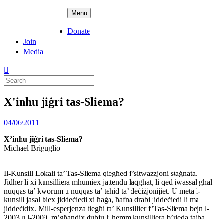
Skip
ADPD
Menu
to
content
Donate
Join
Media
Search
for:
X'inhu jiġri tas-Sliema?
Posted
04/06/2011
on
X’inhu jiġri tas-Sliema?
Michael Briguglio
Il-Kunsill Lokali ta’ Tas-Sliema qiegħed f’sitwazzjoni staġnata.
Jidher li xi kunsilliera mhumiex jattendu laqgħat, li qed iwassal għal
nuqqas ta’ kworum u nuqqas ta’ teħid ta’ deċiżjonijiet. U meta l-
kunsill jasal biex jiddeċiedi xi ħaġa, ħafna drabi jiddeċiedi li ma
jiddeċidix. Mill-esperjenza tiegħi ta’ Kunsillier f’Tas-Sliema bejn l-
2003 u l-2009, m’għandix dubju li hemm kunsilliera b’rieda tajba,