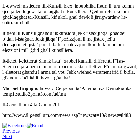
L-ewwel: nistieden lill-Kunsill biex jippubblika figuri li juru kemm
qed jattendu jew ifallu laqgħat il-kunsilliera. Qed nirreferi kemm
għal-laqgħat tal-Kunsill, kif ukoll għal dawk li jirrigwardaw lis-
sotto-kumitati.
It-tieni: il-Kunsill għandu jikkunsidra jekk jistax jibqa’ għaddej
b’dan l-istaġnar. Jekk jibqa’ f’pożizzjoni li ma jistax jieħu
deċiżjonijiet, jista’ jkun li l-aħjar soluzzjoni tkun li jkun hemm
elezzjoni mill-ġdid għall-kunsilliera.
It-tielet: l-elettorat Slimiż jista’ jqabbel kunsilli differenti f’Tas-
Sliema u jara liema minnhom kienu l-iktar effettivi. F’dan ir-rigward,
l-elettorat għandu l-arma tal-vot. Jekk wieħed verament irid il-bidla,
għandu l-faċilità li jivvota għaliha!
Michael Briguglio huwa ċ-Ċerpersin ta’ Alternattiva Demokratika
temp1.studio2point3.com/ad/.mt
Il-Gens Illum 4 ta’Gunju 2011
http://www.il-gensillum.com/news.asp?newscat=10&news=8483
Previous
Next