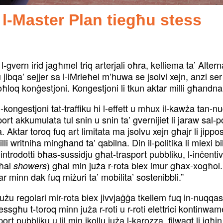
a l-Master Plan tiegħu stess
l-gvern irid jagħmel triq arterjali oħra, kelliema ta’ Alte
ibqa’ sejjer sa l-iMrieħel m’huwa se jsolvi xejn, anzi ser jż
 joħloq konġestjoni. Kongestjoni li tkun aktar milli għandna
gestjoni tat-traffiku hi l-effett u mhux il-kawża tan-nuqqa
port akkumulata tul snin u snin ta’ gvernijiet li jaraw sal-p
a. Aktar toroq fuq art limitata ma jsolvu xejn għajr li ji
illi writniha mingħand ta’ qabilna. Din il-politika li miexi b
introdotti bħas-sussidju għat-trasport pubbliku, l-inċentivar 
bħal
) għal min juża r-rota biex imur għax-xogħol.
showers
r minn dak fuq miżuri ta’ mobilita’ sostenibbli.”
regolari mir-rota biex jivvjaġġa tkellem fuq in-nuqqas ta’ 
twessgħu t-toroq minn juża r-roti u r-roti elettrici kontinwam
sport pubbliku u lil min ikollu juża l-karozza, filwaqt li jgħ