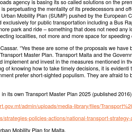
roads agency is basing its so called solutions on the pre
 is perpetuating the mentality of its predecessors and off
le Urban Mobility Plan (SUMP) pushed by the European
 exclusively for public transportation including a Bus R
 more park and ride – something that does not need any 
necting localities, not more and more space for speeding 
d Cassar. “Yes these are some of the proposals we have b
 Transport Master Plan. Transport Malta and the Governm
 implement and invest in the measures mentioned in the
g of knowing how to take timely decisions, it is evidenti
nment prefer short-sighted populism. They are afraid to 
 in its own Transport Master Plan 2025 (published 2016)
ort.gov.mt/admin/uploads/media-library/files/Transpo
s/strategies-policies-actions/national-transport-strategy
ban Mobility Plan for Malta.