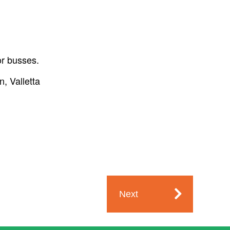
or busses.
, Valletta
Next