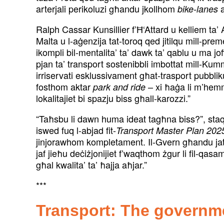
arterjali perikoluzi għandu jkollhom
a
bike-lanes
Ralph Cassar Kunsillier f’Ħ‘Attard u kelliem ta’ 
Malta u l-aġenzija tat-toroq qed jitilqu mill-pre
ikompli bil-mentalita’ ta’ dawk ta’ qablu u ma jof
pjan ta’ transport sostenibbli imbottat mill-
irriservati esklussivament għat-trasport pubbli
fosthom aktar
– xi ħaġa li m’hemm
park and ride
lokalitajiet bi spazju biss għall-karozzi.”
“Taħsbu li dawn huma ideat tagħna biss?”, staqs
iswed fuq l-abjad fit-
Transport Master Plan 202
jinjorawhom kompletament. Il-Gvern għandu jattwa
jaf jieħu deċiżjonijiet f’waqthom żgur li fil-qasa
għal kwalita’ ta’ ħajja aħjar.”
***
Transport: The governme