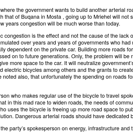
t where the government wants to build another arterial r
 that of Buqana in Mosta , going up to Mriehel will not so
 few years congestion will be much worse than today.
ongestion is the effect and not the cause of the lack of s
cumulated over years and years of governments who had n
lly dependent on the private car. Building more roads for 
assed on to future generations. Only, the problem will b
 give more space to the car. It will neutralize governme
and electric bicycles among others and the grants to creat
be noted also, that unfortunately the spending on roads 
 who makes regular use of the bicycle to travel spoke ab
that in this mad race to widen roads, the needs of commu
 uses the bicycle is freeing up more road space to publ
lution. Dangerous arterial roads should have dedicated bi
 the party’s spokesperson on energy, infrastructure and 