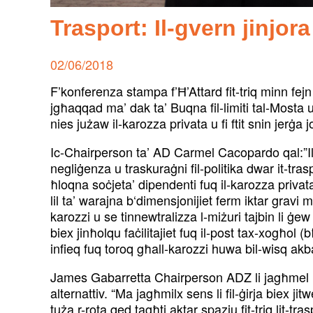
Trasport: Il-gvern jinjor
Posted
02/06/2018
on
F’konferenza stampa f’Ħ’Attard fit-triq minn fejn 
jgħaqqad ma’ dak ta’ Buqna fil-limiti tal-Mosta u j
nies jużaw il-karozza privata u fi ftit snin jerġa
Ic-Chairperson ta’ AD Carmel Cacopardo qal:”Il-kon
negliġenza u traskuraġni fil-politika dwar it-tras
ħloqna soċjeta’ dipendenti fuq il-karozza privat
lil ta’ warajna b‘dimensjonijiet ferm iktar gravi m
karozzi u se tinnewtralizza l-miżuri tajbin li ġew 
biex jinħolqu faċilitajiet fuq il-post tax-xogħol (
infieq fuq toroq għall-karozzi huwa bil-wisq akba
James Gabarretta Chairperson ADZ li jagħmel użu 
alternattiv. “Ma jagħmilx sens li fil-ġirja biex ji
tuża r-rota qed tagħti aktar spazju fit-triq lit-tra