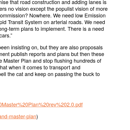
mise that road construction and adding lanes is
ers no vision except the populist vision of more
 Commission? Nowhere. We need low Emission
apid Transit System on arterial roads. We need
long-term plans to implement. There is a need
cars.”
een insisting on, but they are also proposals
ent publish reports and plans but then these
 Master Plan and stop flushing hundreds of
 that when it comes to transport and
bell the cat and keep on passing the buck to
rt%20Master%20Plan%20rev%202.0.pdf
-and-master-plan
)