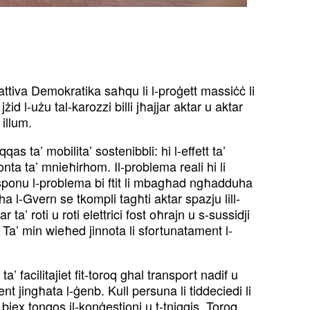
rnattiva Demokratika saħqu li l-proġett massiċċ li
id l-użu tal-karozzi billi jħajjar aktar u aktar
 illum.
s ta’ mobilita’ sostenibbli: hi l-effett ta’
onta ta’ mnieħirhom. Il-problema reali hi li
pposponu l-problema bi ftit li mbagħad ngħadduha
iha l-Gvern se tkompli tagħti aktar spazju lill-
ta’ roti u roti elettrici fost oħrajn u s-sussidji
 Ta’ min wieħed jinnota li sfortunatament l-
facilitajiet fit-toroq ghal transport nadif u
ent jingħata l-ġenb. Kull persuna li tiddeciedi li
in biex tonqos il-konġestjoni u t-tniggis. Toroq