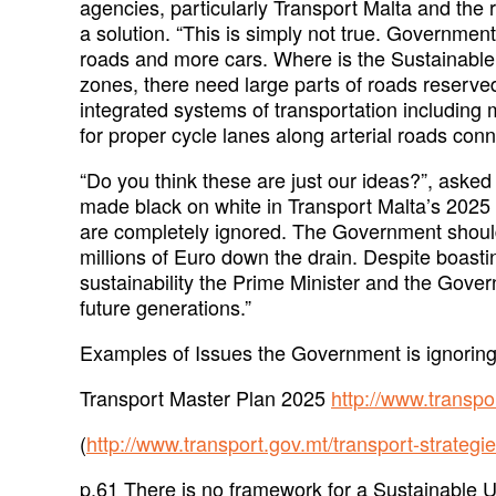
agencies, particularly Transport Malta and the 
a solution. “This is simply not true. Government
roads and more cars. Where is the Sustainab
zones, there need large parts of roads reserved
integrated systems of transportation including
for proper cycle lanes along arterial roads con
“Do you think these are just our ideas?”, aske
made black on white in Transport Malta’s 2025
are completely ignored. The Government should
millions of Euro down the drain. Despite boastin
sustainability the Prime Minister and the Gover
future generations.”
Examples of Issues the Government is ignoring
Transport Master Plan 2025
http://www.transp
(
http://www.transport.gov.mt/transport-strategie
p.61 There is no framework for a Sustainable Ur