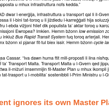
pposta u mhux infrastruttura nofs kedda.”
AD dwar l-enerġija, infrastruttura u transport qal li il-Gve
messa li l-bini tat-toroq u li jiżdiedu l-karreġġati hija s
fru l-ebda viżjoni ħlief dik populista ta’ aktar toroq u kar
Kummissjoni Ewropea? Imkien. Hemm bżonn
low emission z
ku inkluż
fuq toroq arterjali. He
Bus Rapid Transit System
x bżonn xi pjanar fit-tul biex issir. Hemm bżonn
cycle l
a Cassar. “Iva dawn huma ftit mill-proposti li ilna nisħq
ta’ Transport Malta. Transport Malta u l-Gvern qed jipp
5
 il-miżuri imsemmijin fil-Master Plan u mhux ikompli jitf
m tat-trasport u l-mobilita’ sostenibbli l-Prim Ministru u 
nt ignores its own Master P