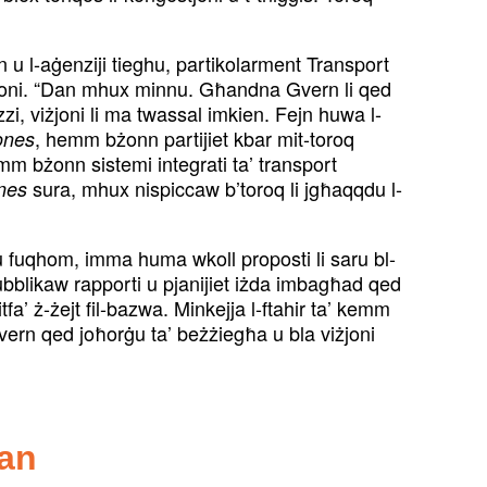
rn u l-aġenziji tieghu, partikolarment Transport
oluzzjoni. “Dan mhux minnu. Għandna Gvern li qed
ozzi, viżjoni li ma twassal imkien. Fejn huwa l-
, hemm bżonn partijiet kbar mit-toroq
ones
mm bżonn sistemi integrati ta’ transport
sura, mhux nispiccaw b’toroq li jgħaqqdu l-
anes
u fuqhom, imma huma wkoll proposti li saru bl-
ubblikaw rapporti u pjanijiet iżda imbagħad qed
a’ ż-żejt fil-bazwa. Minkejja l-ftahir ta’ kemm
l-Gvern qed joħorġu ta’ beżżiegħa u bla viżjoni
lan