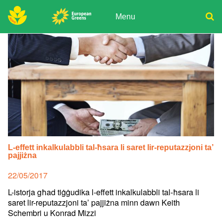
Skip
to
Menu
content
ADPD
Donate
Search
for:
Join
Media
L-effett inkalkulabbli tal-ħsara li saret lir-reputazzjoni ta’
pajjiżna
Posted
22/05/2017
on
L-istorja għad tiġġudika l-effett inkalkulabbli tal-ħsara li
saret lir-reputazzjoni ta’ pajjiżna minn dawn Keith
Schembri u Konrad Mizzi