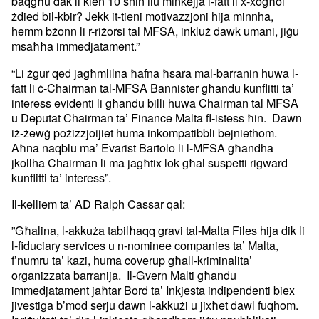
baqgħu dak li kien 10 snin ilu minkejja l-fatt li x-xogħol
żdied bil-kbir? Jekk it-tieni motivazzjoni hija minnha,
hemm bżonn li r-riżorsi tal MFSA, inkluż dawk umani, jiġu
msaħħa immedjatament.”
“Li żgur qed jagħmlilna ħafna ħsara mal-barranin huwa l-
fatt li ċ-Chairman tal-MFSA Bannister għandu kunflitti ta’
interess evidenti li għandu billi huwa Chairman tal MFSA
u Deputat Chairman ta’ Finance Malta fl-istess ħin. Dawn
iż-żewġ pożizzjoijiet huma inkompatibbli bejniethom.
Aħna naqblu ma’ Evarist Bartolo li l-MFSA għandha
jkollha Chairman li ma jagħtix lok għal suspetti rigward
kunflitti ta’ interess”.
Il-kelliem ta’ AD Ralph Cassar qal:
”Għalina, l-akkuża tabilħaqq gravi tal-Malta Files hija dik li
l-fiduciary services u n-nominee companies ta’ Malta,
f’numru ta’ kazi, huma coverup għall-kriminalita’
organizzata barranija. Il-Gvern Malti għandu
immedjatament jaħtar Bord ta’ Inkjesta indipendenti biex
jivestiga b’mod serju dawn l-akkużi u jixħet dawl fuqhom.