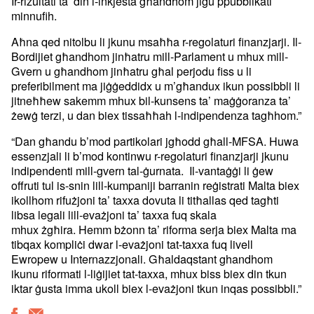
Ir-riżultati ta’ din l-inkjesta għandhom jiġu ppubblikati
minnufih.
Aħna qed nitolbu li jkunu msaħħa r-regolaturi finanzjarji. Il-
Bordijiet għandhom jinħatru mill-Parlament u mhux mill-
Gvern u għandhom jinħatru għal perjodu fiss u li
preferibilment ma jiġġeddidx u m’għandux ikun possibbli li
jitneħħew sakemm mhux bil-kunsens ta’ maġġoranza ta’
żewġ terzi, u dan biex tissaħħah l-indipendenza tagħhom.”
“Dan għandu b’mod partikolari jgħodd għall-MFSA. Huwa
essenzjali li b’mod kontinwu r-regolaturi finanzjarji jkunu
indipendenti mill-gvern tal-ġurnata. Il-vantaġġi li ġew
offruti tul is-snin lill-kumpaniji barranin reġistrati Malta biex
ikollhom rifużjoni ta’ taxxa dovuta li titħallas qed tagħti
libsa legali lill-evażjoni ta’ taxxa fuq skala
mhux żgħira. Hemm bżonn ta’ riforma serja biex Malta ma
tibqax kompliċi dwar l-evażjoni tat-taxxa fuq livell
Ewropew u Internazzjonali. Għaldaqstant ghandhom
ikunu riformati l-liġijiet tat-taxxa, mhux biss biex din tkun
iktar ġusta imma ukoll biex l-evażjoni tkun inqas possibbli.”