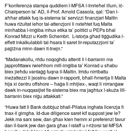
F’konferenza stampa quddiem l-MFSA l-Imrieħel illum, iċ-
Chairperson ta’ AD, il-Prof. Arnold Cassola, qal: “Dan l-
aħħar attakk fuq is-sistema ta’ servizzi finanzjari Maltin
huwa riżultat ieħor tal-attenzjoni li nxteħtet fuq Malta
minħabba l-imġiba mhux etika ta’ politiċi u PEPs bħal
Konrad Mizzi u Keith Schembri. L-istorja għad tiġġudika l-
effett inkalkulabbli tal-ħsara li saret lir-reputazzjoni ta’
pajjiżna minn dawn it-tnejn.”
“Madanakollu, rridu noqoghdu attenti li l-barranin ma
japprofittawx rwieħhom mill-imġiba ta’ Konrad u sħabu
biex jieħdu vantaġġ fuqna il-Maltin. Irridu nirribattu
ineżattezzi li jsostnu dawn ir-rapporti, bħall-ħmerija li Malta
hija xi ċentru offshore – ħaġa li mhijiex-, waqt li nirranġaw
dawk in-nuqqasijiet fis-sistema biex ma jagħtux l-skuża lill-
barranin biex niġu attakkati.”
“Huwa fatt li Bank dubbjuz bhall-Pilatus inghata licenzja fi
tnax-il gimgha. Id-due diligence saret kif suppost jew le?
Jekk ma sarx sew, dan għax kien hemm xi preferenzi favur
dan il-bank jew dan ġara għax l-istaff u r-riżorsi tal-MFSA