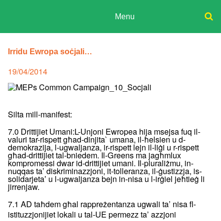
Skip
to
Menu
content
ADPD
Donate
Search
for:
Irridu Ewropa soċjali…
Join
Media
Posted
19/04/2014
on
Silta mill-manifest:
7.0 Drittijiet Umani:L-Unjoni Ewropea hija msejsa fuq il-
valuri tar-rispett għad-dinjita` umana, il-ħelsien u d-
demokrazija, l-ugwaljanza, ir-rispett lejn il-liġi u r-rispett
għad-drittijiet tal-bniedem. Il-Greens ma jagħmlux
kompromessi dwar id-drittijiet umani. Il-pluraliżmu, in-
nuqqas ta’ diskriminazzjoni, it-tolleranza, il-ġustizzja, is-
solidarjetaʽ u l-ugwaljanza bejn in-nisa u l-irġiel jeħtieġ li
jirrenjaw.
7.1 AD taħdem għal rappreżentanza ugwali ta’ nisa fl-
istituzzjonijiet lokali u tal-UE permezz ta’ azzjoni