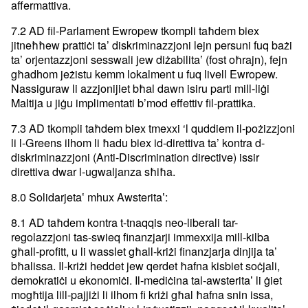
affermattiva.
7.2 AD fil-Parlament Ewropew tkompli taħdem biex
jitneħħew prattiċi ta’ diskriminazzjoni lejn persuni fuq bażi
ta’ orjentazzjoni sesswali jew diżabilitaʽ (fost oħrajn), fejn
għadhom jeżistu kemm lokalment u fuq livell Ewropew.
Nassiguraw li azzjonijiet bħal dawn isiru parti mill-liġi
Maltija u jiġu implimentati b’mod effettiv fil-prattika.
7.3 AD tkompli taħdem biex tmexxi ‘l quddiem il-pożizzjoni
li l-Greens ilhom li ħadu biex id-direttiva ta’ kontra d-
diskriminazzjoni (Anti-Discrimination directive) issir
direttiva dwar l-ugwaljanza sħiħa.
8.0 Solidarjetaʽ mhux Awsteritaʽ:
8.1 AD taħdem kontra t-tnaqqis neo-liberali tar-
regolazzjoni tas-swieq finanzjarji immexxija mill-kilba
għall-profitt, u li wasslet għall-kriżi finanzjarja dinjija ta’
bħalissa. Il-kriżi heddet jew qerdet ħafna kisbiet soċjali,
demokratiċi u ekonomiċi. Il-mediċina tal-awsteritaʽ li ġiet
mogħtija lill-pajjiżi li ilhom fi kriżi għal ħafna snin issa,