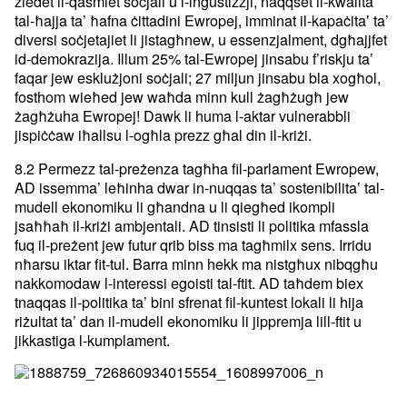
żiedet il-qasmiet soċjali u l-inġustizzji, naqqset il-kwalitaʽ
tal-ħajja ta’ ħafna ċittadini Ewropej, imminat il-kapaċitaʽ ta’
diversi soċjetajiet li jistagħnew, u essenzjalment, dgħajjfet
id-demokrazija. Illum 25% tal-Ewropej jinsabu f’riskju ta’
faqar jew esklużjoni soċjali; 27 miljun jinsabu bla xogħol,
fosthom wieħed jew waħda minn kull żagħżugħ jew
żagħżuha Ewropej! Dawk li huma l-aktar vulnerabbli
jispiċċaw iħallsu l-ogħla prezz għal din il-kriżi.
8.2 Permezz tal-preżenza tagħha fil-parlament Ewropew,
AD issemma’ leħinha dwar in-nuqqas ta’ sostenibilitaʽ tal-
mudell ekonomiku li għandna u li qiegħed ikompli
jsaħħaħ il-kriżi ambjentali. AD tinsisti li politika mfassla
fuq il-preżent jew futur qrib biss ma tagħmilx sens. Irridu
nħarsu iktar fit-tul. Barra minn hekk ma nistgħux nibqgħu
nakkomodaw l-interessi egoisti tal-ftit. AD taħdem biex
tnaqqas il-politika ta’ bini sfrenat fil-kuntest lokali li hija
riżultat ta’ dan il-mudell ekonomiku li jippremja lill-ftit u
jikkastiga l-kumplament.