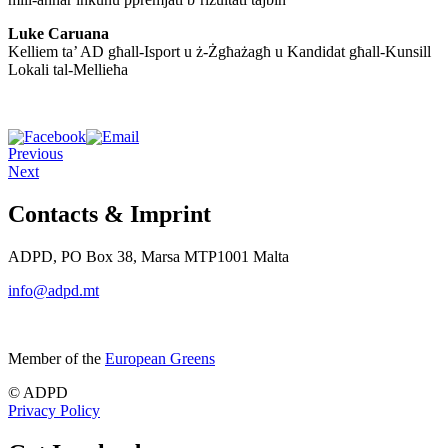
Luke Caruana
Kelliem ta’ AD għall-Isport u ż-Żgħażagħ u Kandidat għall-Kunsill
Lokali tal-Mellieħa
Previous
Next
Contacts & Imprint
ADPD, PO Box 38, Marsa MTP1001 Malta
info@adpd.mt
Member of the
European Greens
© ADPD
Privacy Policy