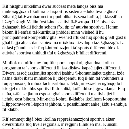
Kif nistgħu nitkellmu dwar suċċess meta lanqas biss ma
ninkoraġġixxu l-kultura tal-isport fis-sistema edukattiva tagħna?
Stħarriġ tal-Ewrobarometru ppubblikat is-sena l-oħra, jikklassifika
liż-żgħażagħ Maltin fost l-inqas attivi fl-Ewropa. 11% biss taż-
żgħażagħ lokali jieħdu sehem f’xi tip ta’ attività sportiva. Hemm
bżonn li l-enfasi tal-kurrikulu jinbidel minn wieħed li hu
prinċipalment kompetittiv għal wieħed iffukat fuq sports għall-gost u
għal ħajja aħjar, dan sabiex ma nfixklux l-iżvilupp taż-żgħażagħ. L-
enfasi għandha ssir fuq l-introduzzjoni ta’ sports differenti biex l-
attivita’ sportiva tinkludi tfal u żgħażagħ b’ħiliet differenti.
Minflok ma niffokaw fuq ftit sports popolari, għandna jkollna
programm ta’ sports differenti li jissodisfaw kapaċitajiet differenti.
Diversi assoċjazzjonijiet sportivi jsaħħu ‘l-komunitajiet tagħna, iżda
ħafna drabi ibatu minħabba li jiddependu fuq il-ħin tal-voluntiera u
fuq sponsors, li mhux faċli issibhom. Jekk jirnexxielna ngħaqqdu l-
iskejjel mal-klabbs sportivi fil-lokalità, kulħadd se jiggwadanja. Fuq
naħa, t-tfal se jkunu esposti għal sports differenti u attivitajiet li
jieħdu gost bihom. Min-naħa l-oħra, il-klabbs ikollhom l-opportunità
li jippromwovu l-isport tagħhom, u possibilment anke jżidu s-sħubija
fil-klabb.
Kif semmejt diġà biex ikollna rappreżentazzjoni sportiva aktar
diversifikata fuq livell reġjonali, ir-reġjuni flimkien mal-Kunsilli