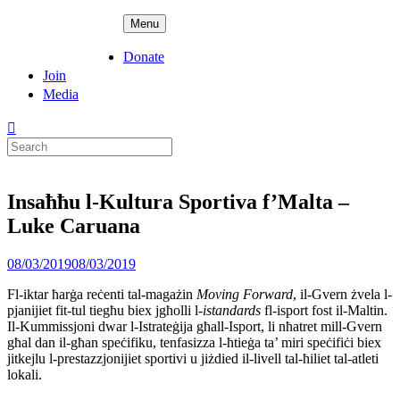
Skip
ADPD
Menu
to
content
Donate
Join
Media
Search
for:
Insaħħu l-Kultura Sportiva f’Malta –
Luke Caruana
Posted
08/03/2019
08/03/2019
on
Fl-iktar ħarġa reċenti tal-magażin
Moving Forward
, il-Gvern żvela l-
pjanijiet fit-tul tiegħu biex jgħolli l-
istandards
fl-isport fost il-Maltin.
Il-Kummissjoni dwar l-Istrateġija għall-Isport, li nħatret mill-Gvern
għal dan il-għan speċifiku, tenfasizza l-ħtieġa ta’ miri speċifiċi biex
jitkejlu l-prestazzjonijiet sportivi u jiżdied il-livell tal-ħiliet tal-atleti
lokali.