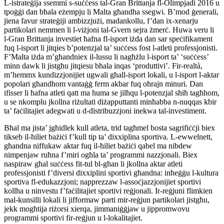
L-istrateġija ssemmi s-suċċess tal-Gran Brittanja fl-Olimpjadi 2016 u
tpoġġi dan bħala eżempju li Malta għandha ssegwi. B’mod ġenerali,
jiena favur strateġiji ambizzjużi, madankollu, f’dan ix-xenarju
partikolari nemmen li l-viżjoni tal-Gvern sejra żmerċ. Huwa veru li
l-Gran Brittanja investiet ħafna fl-isport iżda dan sar speċifikament
fuq l-isport li jitqies b’potenzjal ta’ suċċess fost l-atleti professjonisti.
F’Malta iżda m’għandniex il-lussu li nagħżlu l-isport ta’ ‘suċċess’
minn dawk li jistgħu jitqiesu bħala inqas ‘produttivi’. Fir-realtà,
m’hemmx kundizzjonijiet ugwali għall-isport lokali, u l-isport l-aktar
popolari għandhom vantaġġ ferm akbar fuq oħrajn minuri. Dan
ifisser li ħafna atleti qatt ma huma se jilħqu l-potenzjal sħiħ tagħhom,
u se nkomplu jkollna riżultati diżapputtanti minħabba n-nuqqas kbir
ta’ faċilitajiet adegwati u d-distribuzzjoni inekwa tal-investiment.
Bħal ma jista’ jgħidlek kull atleta, trid tagħmel bosta sagrifiċċji biex
tikseb il-ħiliet bażiċi f’kull tip ta’ dixxiplina sportiva. L-ewwelnett,
għandna niffukaw aktar fuq il-ħiliet bażiċi qabel ma nibdew
nimpenjaw ruħna f’miri ogħla ta’ programmi nazzjonali. Biex
naspiraw għal suċċess fit-tul bl-għan li jkollna aktar atleti
professjonisti f’diversi dixxiplini sportivi għandna: inħeġġu l-kultura
sportiva fl-edukazzjoni; napprezzaw l-assoċjazzjonijiet sportivi
kollha u ninvestu f’faċilitajiet sportivi reġjonali. Ir-reġjuni flimkien
mal-kunsilli lokali li jifformaw parti mir-reġjun partikolari jistgħu,
jekk mogħtija riżorsi xierqa, jimmaniġġjaw u jippromwovu
programmi sportivi fir-reġjun u l-lokalitajiet.