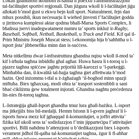
Lokali għandhom ikollhom is-saħħa li jmexxu l-amministrazzjoni
tal-faċilitajiet sportivi reġjonali. Dan jiżgura wkoll li l-faċilitajiet jiġu
allokati b’mod ġust u ekwu bejn kull sport. Naturalment, fejn dan
mhux possibli, ikun neċessarju li wieħed jinvesti f’faċilitajiet ġodda
u jirrinova kumplessi aktar qodma bħall-Marsa Sports Complex, li
bħalissa jservi inadegwatament numru ta’ sports inkluż ir-
Rugby
,
Baseball
,
Softball
,
Netball
,
Basketball
, u
Track and Field
. Kif qal il-
Prim Ministru Joseph Muscat stess; l-ekonomija hija b’saħħitha u l-
isport jista’ jibbenefika minn dan is-suċċess.
Meta nitkellmu dwar l-infrastruttura għandna nqisu wkoll il-mod ta’
kif l-irħula tagħna inbiddlu għal agħar. Huwa ħasra li t-toroq u l-
pjazez tagħna spiċċaw jagħtu prijorità lill-karozzi u ‘l-parkeġġi.
Minħabba dan, il-kwalità tal-ħajja tagħna ġiet affettwata b’mod
ħażin. Qed inżommu t-tfal u ż-żgħażagħ ‘il-bogħod minn spazji
miftuħa. Biex tgħaxxaq, modi oħra ta’ trasport sostenibbli u sani
bħaċ-ċikliżmu ġew totalment injorati. Għandna nagħtu preċedenza
lin-nies fit-toroq tagħna.
L-Istrateġija għall-Isport għandha tmur lura għall-bażiku. L-isport
ma jitkejjilx biss bil-medalji. Hemm bżonn li l-gvern jagħraf li l-
isports huwa mezz kif jgħaqqad il-komunitajiet, u joffri attivita’
fiżika kif ukoll sens ta’ sodisfazzjon f’min jipparteċipa f’attivitajiet
sportivi. Billi naħdmu b’attenzjoni u b’dedikazzjoni biex l-isports
verament jidħol fil-qalba tal-komuniatjiet tagħna, żgur li fl-aħħar
mill-aħħar inkunu ppremjati b’riżultati tajbin