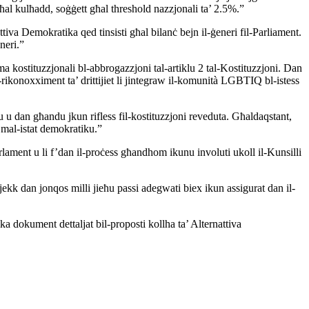
 għal kulħadd, soġġett għal threshold nazzjonali ta’ 2.5%.”
va Demokratika qed tinsisti għal bilanċ bejn il-ġeneri fil-Parliament.
neri.”
ma kostituzzjonali bl-abbrogazzjoni tal-artiklu 2 tal-Kostituzzjoni. Dan
-rikonoxximent ta’ drittijiet li jintegraw il-komunità LGBTIQ bl-istess
iku u dan għandu jkun rifless fil-kostituzzjoni reveduta. Għaldaqstant,
 mal-istat demokratiku.”
arlament u li f’dan il-proċess għandhom ikunu involuti ukoll il-Kunsilli
n jekk dan jonqos milli jieħu passi adegwati biex ikun assigurat dan il-
 dokument dettaljat bil-proposti kollha ta’ Alternattiva