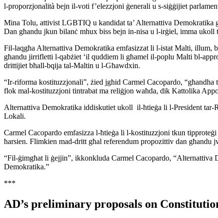
l-proporzjonalità bejn il-voti f’elezzjoni ġenerali u s-siġġijiet parlam
Mina Tolu, attivist LGBTIQ u kandidat ta’ Alternattiva Demokratika għ
Dan għandu jkun bilanċ mhux biss bejn in-nisa u l-irġiel, imma ukoll
Fil-laqgħa Alternattiva Demokratika emfasizzat li l-istat Malti, illum, 
għandu jirrifletti l-qabżiet ‘il quddiem li għamel il-poplu Malti bl-ap
drittijiet bħall-bqija tal-Maltin u l-Għawdxin.
“Ir-riforma kostituzzjonali”, żied jgħid Carmel Cacopardo, “għandha tirr
flok mal-kostituzzjoni tintrabat ma reliġjon waħda, dik Kattolika Appo
Alternattiva Demokratika iddiskutiet ukoll il-ħtieġa li l-President tar-
Lokali.
Carmel Cacopardo emfasizza l-ħtieġa li l-kostituzzjoni tkun tipproteġi l-
ħarsien. Flimkien mad-dritt għal referendum propozittiv dan għandu jw
“Fil-ġimgħat li ġejjin”, ikkonkluda Carmel Cacopardo, “Alternattiva De
Demokratika.”
***
AD’s preliminary proposals on Constitutio