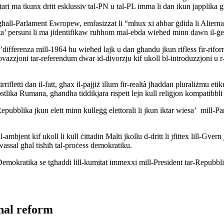
entari ma tkunx dritt esklussiv tal-PN u tal-PL imma li dan ikun japplika
all-Parlament Ewropew, emfasizzat li “mhux xi aħbar ġdida li Alternatti
 ta’ persuni li ma jidentifikaw ruħhom mal-ebda wieħed minn dawn il-ġe
b’differenza mill-1964 hu wieħed lajk u dan għandu jkun rifless fir-rifor
provazzjoni tar-referendum dwar id-divorzju kif ukoll bl-introduzzjoni u r
ifletti dan il-fatt, għax il-pajjiż illum fir-realtà jħaddan pluraliżmu et
stlika Rumana, għandha tiddikjara rispett lejn kull reliġjon kompatibbli
Repubblika jkun elett minn kulleġġ elettorali li jkun iktar wiesa’ mill-P
ambjent kif ukoll li kull ċittadin Malti jkollu d-dritt li jfittex lill-Gver
assal għal tisħiħ tal-proċess demokratiku.
mokratika se tgħaddi lill-kumitat immexxi mill-President tar-Repubblika
nal reform