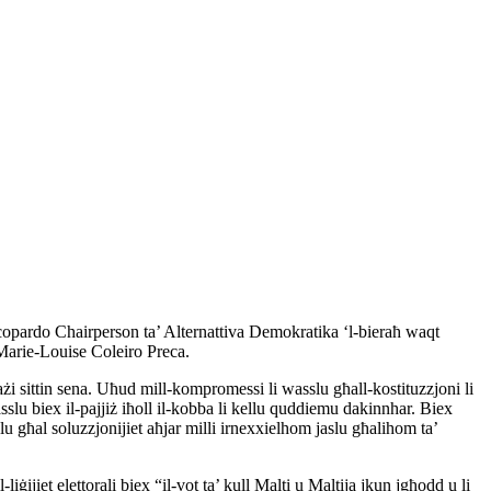
Cacopardo Chairperson ta’ Alternattiva Demokratika ‘l-bieraħ waqt
 Marie-Louise Coleiro Preca.
żi sittin sena. Uħud mill-kompromessi li wasslu għall-kostituzzjoni li
slu biex il-pajjiż iħoll il-kobba li kellu quddiemu dakinnhar. Biex
slu għal soluzzjonijiet aħjar milli irnexxielhom jaslu għalihom ta’
ijiet elettorali biex “il-vot ta’ kull Malti u Maltija jkun jgħodd u li