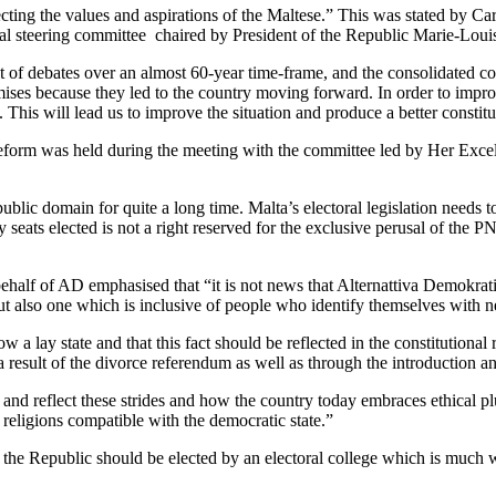
lecting the values and aspirations of the Maltese.” This was stated by
nal steering committee chaired by President of the Republic Marie-Loui
sult of debates over an almost 60-year time-frame, and the consolidate
ises because they led to the country moving forward. In order to improv
. This will lead us to improve the situation and produce a better consti
reform was held during the meeting with the committee led by Her Excell
ic domain for quite a long time. Malta’s electoral legislation needs to 
eats elected is not a right reserved for the exclusive perusal of the PN an
f of AD emphasised that “it is not news that Alternattiva Demokratika 
also one which is inclusive of people who identify themselves with neit
 lay state and that this fact should be reflected in the constitutional r
 a result of the divorce referendum as well as through the introduction
d reflect these strides and how the country today embraces ethical plur
ll religions compatible with the democratic state.”
f the Republic should be elected by an electoral college which is much 