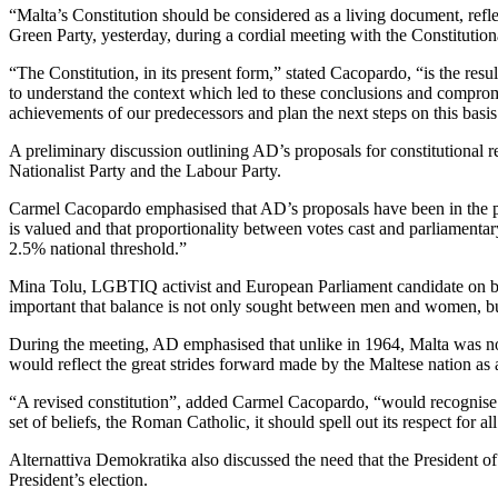
“Malta’s Constitution should be considered as a living document, ref
Green Party, yesterday, during a cordial meeting with the Constitutio
“The Constitution, in its present form,” stated Cacopardo, “is the re
to understand the context which led to these conclusions and comprom
achievements of our predecessors and plan the next steps on this basis
A preliminary discussion outlining AD’s proposals for constitutional 
Nationalist Party and the Labour Party.
Carmel Cacopardo emphasised that AD’s proposals have been in the publ
is valued and that proportionality between votes cast and parliamentary s
2.5% national threshold.”
Mina Tolu, LGBTIQ activist and European Parliament candidate on behal
important that balance is not only sought between men and women, but 
During the meeting, AD emphasised that unlike in 1964, Malta was now a
would reflect the great strides forward made by the Maltese nation as
“A revised constitution”, added Carmel Cacopardo, “would recognise an
set of beliefs, the Roman Catholic, it should spell out its respect for a
Alternattiva Demokratika also discussed the need that the President o
President’s election.