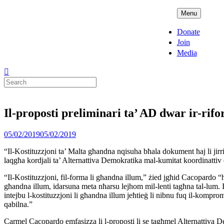
Skip
ADPD
Menu
to
content
Donate
Join
Media
Search
for:
Il-proposti preliminari ta’ AD dwar ir-rifo
Posted
05/02/2019
05/02/2019
on
“Il-Kostituzzjoni ta’ Malta għandna nqisuha bħala dokument ħaj li jirri
laqgħa kordjali ta’ Alternattiva Demokratika mal-kumitat koordinattiv
“Il-Kostituzzjoni, fil-forma li għandna illum,” żied jgħid Cacopardo “
għandna illum, idarsuna meta nħarsu lejhom mil-lenti tagħna tal-lum. Ir
intejbu l-kostituzzjoni li għandna illum jeħtieġ li nibnu fuq il-komprome
qabilna.”
Carmel Cacopardo emfasizza li l-proposti li se tagħmel Alternattiva Demo