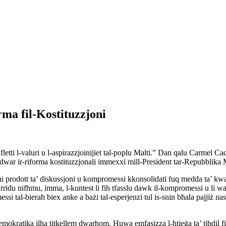
rma fil-Kostituzzjoni
fletti l-valuri u l-aspirazzjoinijiet tal-poplu Malti.” Dan qalu Carmel 
 dwar ir-riforma kostituzzjonali immexxi mill-President tar-Repubblika
hi prodott ta’ diskussjoni u kompromessi kkonsolidati fuq medda ta’ kwa
ridu nifhmu, imma, l-kuntest li fih tfasslu dawk il-kompromessi u li was
ssi tal-bieraħ biex anke a bażi tal-esperjenzi tul is-snin bħala pajjiż na
kratika ilha titkellem dwarhom. Huwa emfasizza l-ħtieġa ta’ tibdil fil-liġ