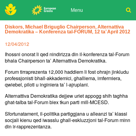
Skip
to
Menu
content
ADPD
Donate
Search
Diskors, Michael Briguglio Chairperson, Alternattiva
for:
Demokratika – Konferenza tal-FORUM, 12 ta’ April 2012
Join
Media
Posted
12/04/2012
on
Ihossni onorat li qed nindirizza din il-konferenza tal-Forum
bhala Chairperson ta’ Alternattiva Demokratika.
Forum tirraprezenta 12,000 haddiem li fost ohrajn jinkludu
professjonisti bhall-akkademici, ghalliema, imfermiera,
qwiebel, piloti u inginiera ta’ l-ajruplani.
Alternattiva Demokratika dejjew uriet appogg shih taghha
ghat-talba tal-Forum biex tkun parti mill-MCESD.
Sfortunatament, il-politika partiggjana u alleanzi ta’ klassi
socjali kienu qed iwasslu ghall-eskluzzjoni tal-Forum minn
din ir-rapprezentanza.