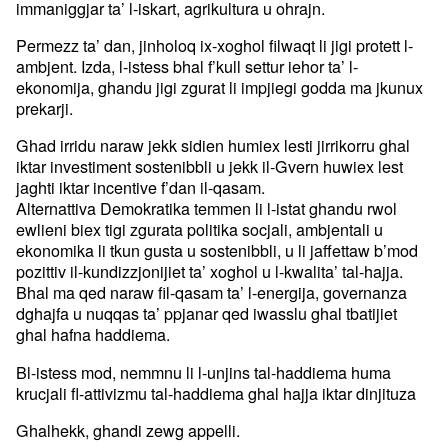
immaniggjar ta’ l-iskart, agrikultura u ohrajn.
Permezz ta’ dan, jinholoq ix-xoghol filwaqt li jigi protett l-
ambjent. Izda, l-istess bhal f’kull settur iehor ta’ l-
ekonomija, ghandu jigi zgurat li impjiegi godda ma jkunux
prekarji.
Ghad irridu naraw jekk sidien humiex lesti jirrikorru ghal
iktar investiment sostenibbli u jekk il-Gvern huwiex lest
jaghti iktar incentive f’dan il-qasam.
Alternattiva Demokratika temmen li l-istat ghandu rwol
ewlieni biex tigi zgurata politika socjali, ambjentali u
ekonomika li tkun gusta u sostenibbli, u li jaffettaw b’mod
pozittiv il-kundizzjonijiet ta’ xoghol u l-kwalita’ tal-hajja.
Bhal ma qed naraw fil-qasam ta’ l-energija, governanza
dghajfa u nuqqas ta’ ppjanar qed iwasslu ghal tbatijiet
ghal hafna haddiema.
Bl-istess mod, nemmnu li l-unjins tal-haddiema huma
krucjali fl-attivizmu tal-haddiema ghal hajja iktar dinjituza
Ghalhekk, ghandi zewg appelli.