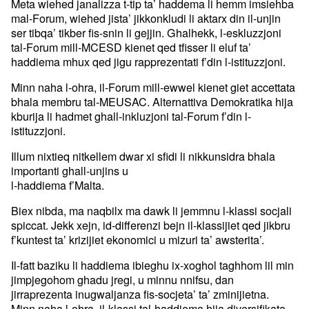
Meta wiehed janalizza t-tip ta’ haddema li hemm imsiehba
mal-Forum, wiehed jista’ jikkonkludi li aktarx din il-unjin
ser tibqa’ tikber fis-snin li gejjin. Ghalhekk, l-eskluzzjoni
tal-Forum mill-MCESD kienet qed tfisser li eluf ta’
haddiema mhux qed jigu rapprezentati f’din l-istituzzjoni.
Minn naha l-ohra, il-Forum mill-ewwel kienet giet accettata
bhala membru tal-MEUSAC. Alternattiva Demokratika hija
kburija li hadmet ghall-inkluzjoni tal-Forum f’din l-
istituzzjoni.
Illum nixtieq nitkellem dwar xi sfidi li nikkunsidra bhala
importanti ghall-unjins u
l-haddiema f’Malta.
Biex nibda, ma naqbilx ma dawk li jemmnu l-klassi socjali
spiccat. Jekk xejn, id-differenzi bejn il-klassijiet qed jikbru
f’kuntest ta’ krizijiet ekonomici u mizuri ta’ awsterita’.
Il-fatt baziku li haddiema ibieghu ix-xoghol taghhom lil min
jimpjegohom ghadu jregi, u minnu nnifsu, dan
jirraprezenta inugwaljanza fis-socjeta’ ta’ zminijietna.
Minn naha l-ohra, il-klassi tal-haddiema hija diversifikata