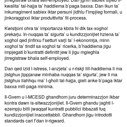
kwalita’ tal-hajja ta’ haddiema b’paga baxxa. Dan ikun ta’
inkurragiment sabiex iktar persuni jidhlu f’impjieg formali, u
jinkoraggixxi iktar produttivita’ fil-process.
Kwistjoni ohra ta’ importanza kbira hi dik tax-xoghol
prekarju. In-nuqqas ta’ sigurta’ u kundizzjonijiet hziena ta’
xoghol qed jinfirxu f’setturi varji ta’ l-ekonomija, minn
xoghol ta’ tindif sa xoghol ta’ ricerka, b’haddiema jigu
impjegati b’kuntratti definitit jew li jigu mgieghla
jirregistraw bhala self-employed.
Dan qed izid l-istress, l-anzjeta’ u r-riskji lill-haddiema li ma
jistghux jippjanaw minhaba nuqqas ta’ sigurta’, jew li ma
jistghux ilahhqu ma’ l-gholi tal-hajja, gieli anke b’paga iktar
baxxa mill-paga minima.
Il-Gvern u l-MCESD ghandhom juru determinazzjon ikbar
kontra dawn is-sitwazzjonijiet. Il-Gvern ghandu jaghti l-
ezempju billi jwaqqaf kuntratti pubblici ibbazati fuq
kundizzjonijiet inaccettabbli. Ghandhom jigu introdotti
standards cari f’dan ir-rigward.