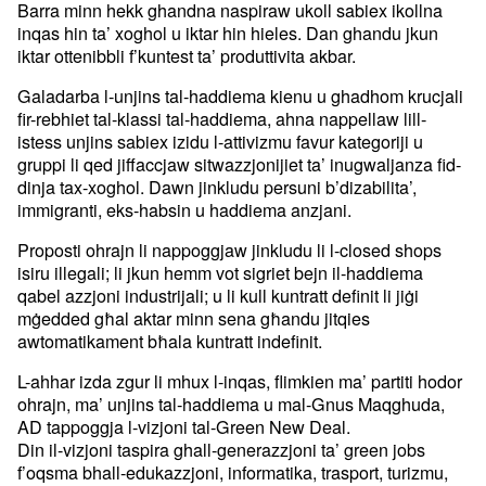
Barra minn hekk ghandna naspiraw ukoll sabiex ikollna
inqas hin ta’ xoghol u iktar hin hieles. Dan ghandu jkun
iktar ottenibbli f’kuntest ta’ produttivita akbar.
Galadarba l-unjins tal-haddiema kienu u ghadhom krucjali
fir-rebhiet tal-klassi tal-haddiema, ahna nappellaw lill-
istess unjins sabiex izidu l-attivizmu favur kategoriji u
gruppi li qed jiffaccjaw sitwazzjonijiet ta’ inugwaljanza fid-
dinja tax-xoghol. Dawn jinkludu persuni b’dizabilita’,
immigranti, eks-habsin u haddiema anzjani.
Proposti ohrajn li nappoggjaw jinkludu li l-closed shops
isiru illegali; li jkun hemm vot sigriet bejn il-haddiema
qabel azzjoni industrijali; u li kull kuntratt definit li jiġi
mġedded għal aktar minn sena għandu jitqies
awtomatikament bħala kuntratt indefinit.
L-ahhar izda zgur li mhux l-inqas, flimkien ma’ partiti hodor
ohrajn, ma’ unjins tal-haddiema u mal-Gnus Maqghuda,
AD tappoggja l-vizjoni tal-Green New Deal.
Din il-vizjoni taspira ghall-generazzjoni ta’ green jobs
f’oqsma bhall-edukazzjoni, informatika, trasport, turizmu,