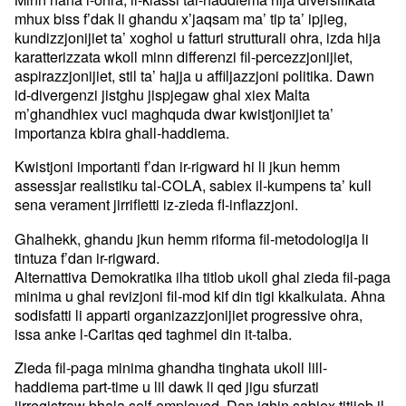
mhux biss f’dak li ghandu x’jaqsam ma’ tip ta’ ipjieg,
kundizzjonijiet ta’ xoghol u fatturi strutturali ohra, izda hija
karatterizzata wkoll minn differenzi fil-percezzjonijiet,
aspirazzjonijiet, stil ta’ hajja u affiljazzjoni politika. Dawn
id-divergenzi jistghu jispjegaw ghal xiex Malta
m’ghandhiex vuci maghquda dwar kwistjonijiet ta’
importanza kbira ghall-haddiema.
Kwistjoni importanti f’dan ir-rigward hi li jkun hemm
assessjar realistiku tal-COLA, sabiex il-kumpens ta’ kull
sena verament jirrifletti iz-zieda fl-inflazzjoni.
Ghalhekk, ghandu jkun hemm riforma fil-metodologija li
tintuza f’dan ir-rigward.
Alternattiva Demokratika ilha titlob ukoll ghal zieda fil-paga
minima u ghal revizjoni fil-mod kif din tigi kkalkulata. Ahna
sodisfatti li apparti organizazzjonijiet progressive ohra,
issa anke l-Caritas qed taghmel din it-talba.
Zieda fil-paga minima ghandha tinghata ukoll lill-
haddiema part-time u lil dawk li qed jigu sfurzati
jirregistraw bhala self-employed. Dan jghin sabiex titjieb il-