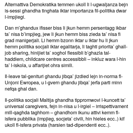
Alternattiva Demokratika temmen ukoll li l-ugwaljanza bejn
is-sessi ghandha tinghata iktar importanza fil-politika dwar
l-impjiegi.
Dan m’ghandux ifisser biss li jkun hemm persentagg ikbar
ta’ nisa b’impjieg, jew li jkun hemm biss zieda ta’ nisa fi
grad manigerjali. Li hemm bzonn iktar u iktar hu li jkun
hemm politika socjali iktar egalitarja, li taghti priorita’ ghall-
job sharing, hinijiet ta’ xoghol flessibli b’ghazla tal-
haddiem, childcare centres accessibbli – inkluz wara l-hin
ta’ l-iskola, u affarijiet ohra simili.
Il-leave tal-genituri ghandu jibqa’ jizdied lejn in-norma fl-
Unjoni Ewropea, u l-gvern ghandu jibqa’ jerfa parti minn
nefqa ghal dan.
Il-politika socjali Maltija ghandha tippromwovi l-kuncett ta’
universal caregivers, fejn in-nisa u l-irgiel – irrispettivament
mill-qaghda taghhom – ghandhom ikunu attivi kemm fl-
isfera pubblika (impjieg, socjeta’ civili, hin hieles ecc..) kif
ukoll fl-isfera privata (harsien tad-dipendenti ecc..).