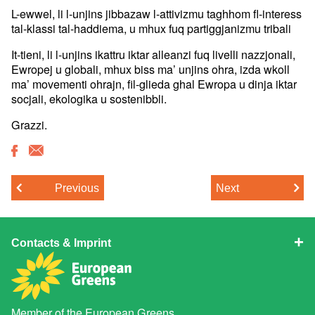
L-ewwel, li l-unjins jibbazaw l-attivizmu taghhom fl-interess
tal-klassi tal-haddiema, u mhux fuq partiggjanizmu tribali
It-tieni, li l-unjins ikattru iktar alleanzi fuq livelli nazzjonali,
Ewropej u globali, mhux biss ma’ unjins ohra, izda wkoll
ma’ movementi ohrajn, fil-glieda ghal Ewropa u dinja iktar
socjali, ekologika u sostenibbli.
Grazzi.
Previous
Next
Contacts & Imprint
Member of the
European Greens