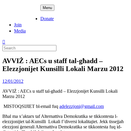
Skip
ADPD
Menu
to
content
Donate
Join
Media
Search
for:
AVVIŻ : AECs u staff tal-għadd –
Elezzjonijet Kunsilli Lokali Marzu 2012
Posted
12/01/2012
on
AVVIŻ : AECs u staff tal-għadd – Elezzjonijet Kunsilli Lokali
Marzu 2012
MISTOQSIJIET bl-email fuq
adelezzjoni@gmail.com
Bħal ma x’aktarx taf Alternattiva Demokratika se tikkontesta l-
elezzjonijiet tal-Kunsilli Lokali f’diversi lokalitajiet. Jekk tissejjaħ
elezzjoni ġenerali Alternattiva Demokratika se tikkontesta fuq id-