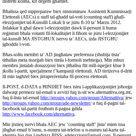
distretti kollha, kif dejjem għamlet.
Bħalissa qed nippreparaw biex ninnominaw Assistenti Kummissarji
Elettorali (AECs) u staff tal-għadd tal-voti (counting staff) għall-
elezzjonijiet tal-Kunsilli Lokali li se jsiru fl-10 ta’ Marzu 2012.
Infakkar li għal dawn l-elezzjonijiet dawk il-persuni li huma
reġistrati bħala votanti fil-lokalitajiet li fihom se jsiru l-elezzjonijiet
tal-kunsill MA JISTGĦUX iservu ta’ AECs, iżda JISTGĦU
jgħoddu l-voti.
Bħas-soltu membri ta’ AD jingħataw preferenza (sħubija tista’
titħallas meta tissejjaħ biex timla l-formoli meħtieġa). Min mhux
membru jintalab donazzjoni biex jitħallsu ftit mill-ispejjeż kbar li
jkollu l-partit, speċjalment f’kampanji elettorali. AD tirriżerva d-dritt
lil min tagħżel biex jirrapreżentaha fil-proċess elettorali.
Il-POST, d-DATA u ĦINIJIET biex isiru l-applikazzjonijiet joħorġu
dalwaqt permezz tal-email u avviżi fuq is-sit ww.alternattiva.org.mt,
fuq il-lista tal-email
http://groups.yahoo.com/group/Alternattiva/
jew
http://groups.yahoo.com/group/ade-newsletter/
u fuq il-paġni tal-
facebook tal-partit fosthom il-paġna ġdida
http://www.facebook.com/alternattiva
.
Min jixtieq iservi bħala AEC jew ‘counting staff’ jista’ minn issa
jibgħat email b’ismu, n-numru tat-telefon u n-numru tal-karta tal-
identita fuq dan l-indirizz BISS: adelezzjoni@gmail.com. Il-persuni