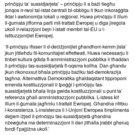
prinċipju ta’ sussidjarjeta’ – prinċipju li a bażi tiegħu
jonqos ir-rwol tal-istat ċentrali bl-obbligu li tkun inkoraġġita
iktar l-awtonomija lokali u reġjonal. Huwa prinċipju li illum
il-ġurnata jifforma parti mit-trattati Ewropej u diga jiregola
ukoll ir-relazzjoni bejn l-istati membri tal-EU u l-
istituzzjonijiet Ewropej.
‘Il-prinċipju ifisser li d-deċiżjonijiet għandhom kemm jista’
jkun jittieħdu fil-komunitajiet effettwati. Huwa neċessarju li
tinbet kultura ġdida fl-amministrazzjoni pubblika li tħaddan
il-prinċipju tas-sussidjarjetà fl-oqsma kollha. Dan għandu
jkun rikonoxxut bħala prinċipju bażiku tad-demokrazija
tagħna. Alternattiva Demokratika għaldaqstant tipproponi
emenda kostituzzjonali li tpoġġi l-prinċipju tas-
sussidjarjetà bħala linja gwida kostituzzjonali u punt ta’
referenza għall-amministrazzjoni pubblika. L-istess kif
illum il-ġurnata jagħmlu t-trattati Ewropej. Għandna nfittxu
l-konsistenza. L-insistenza li l-Unjoni Ewropea timplimenta
dejjem iżjed il-prinċipju tas-sussidjarjetà għandna
nżewġuha ma determinazzjoni li dan jitħalla jrabbi għeruq
fondi f’pajjiżna ukoll.’