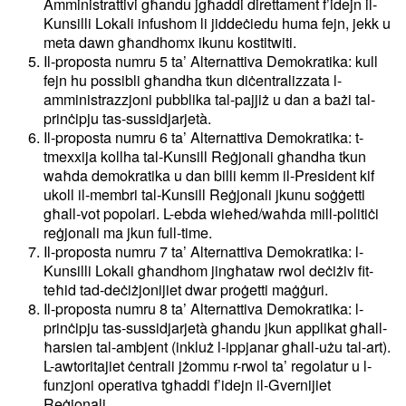
Amministrattivi għandu jgħaddi direttament f’idejn il-
Kunsilli Lokali infushom li jiddeċiedu huma fejn, jekk u
meta dawn għandhomx ikunu kostitwiti.
Il-proposta numru 5 ta’ Alternattiva Demokratika: kull
fejn hu possibli għandha tkun diċentralizzata l-
amministrazzjoni pubblika tal-pajjiż u dan a bażi tal-
prinċipju tas-sussidjarjetà.
Il-proposta numru 6 ta’ Alternattiva Demokratika: t-
tmexxija kollha tal-Kunsill Reġjonali għandha tkun
waħda demokratika u dan billi kemm il-President kif
ukoll il-membri tal-Kunsill Reġjonali jkunu soġġetti
għall-vot popolari. L-ebda wieħed/waħda mill-politiċi
reġjonali ma jkun full-time.
Il-proposta numru 7 ta’ Alternattiva Demokratika: l-
Kunsilli Lokali għandhom jingħataw rwol deċiżiv fit-
teħid tad-deċiżjonijiet dwar proġetti maġġuri.
Il-proposta numru 8 ta’ Alternattiva Demokratika: l-
prinċipju tas-sussidjarjetà għandu jkun applikat għall-
ħarsien tal-ambjent (inkluż l-ippjanar għall-użu tal-art).
L-awtoritajiet ċentrali jżommu r-rwol ta’ regolatur u l-
funzjoni operativa tgħaddi f’idejn il-Gvernijiet
Reġjonali.