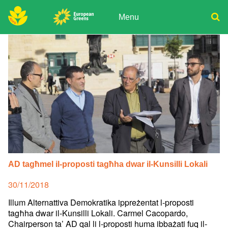
Skip
to
Menu
content
ADPD
Donate
Search
for:
Join
Media
AD tagħmel il-proposti tagħha dwar il-Kunsilli Lokali
Posted
30/11/2018
on
Illum Alternattiva Demokratika ippreżentat l-proposti
tagħha dwar il-Kunsilli Lokali. Carmel Cacopardo,
Chairperson ta’ AD qal li l-proposti huma ibbażati fuq il-