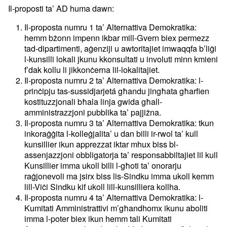
Il-proposti ta’ AD huma dawn:
Il-proposta numru 1 ta’ Alternattiva Demokratika:
hemm bżonn impenn ikbar mill-Gvern biex permezz
tad-dipartimenti, aġenziji u awtoritajiet imwaqqfa b’liġi
l-kunsilli lokali jkunu kkonsultati u involuti minn kmieni
f’dak kollu li jikkonċerna lil-lokalitajiet.
Il-proposta numru 2 ta’ Alternattiva Demokratika: l-
prinċipju tas-sussidjarjetá għandu jingħata għarfien
kostituzzjonali bħala linja gwida għall-
amministrazzjoni pubblika ta’ pajjiżna.
Il-proposta numru 3 ta’ Alternattiva Demokratika: tkun
inkoraġġita l-kolleġjalita’ u dan billi ir-rwol ta’ kull
kunsillier ikun apprezzat iktar mhux biss bl-
assenjazzjoni obbligatorja ta’ responsabbiltajiet lil kull
Kunsillier imma ukoll billi l-għoti ta’ onorarju
raġjonevoli ma jsirx biss lis-Sindku imma ukoll kemm
lill-Viċi Sindku kif ukoll lill-kunsilliera kollha.
Il-proposta numru 4 ta’ Alternattiva Demokratika: l-
Kumitati Amministrattivi m’għandhomx ikunu aboliti
imma l-poter biex ikun hemm tali Kumitati