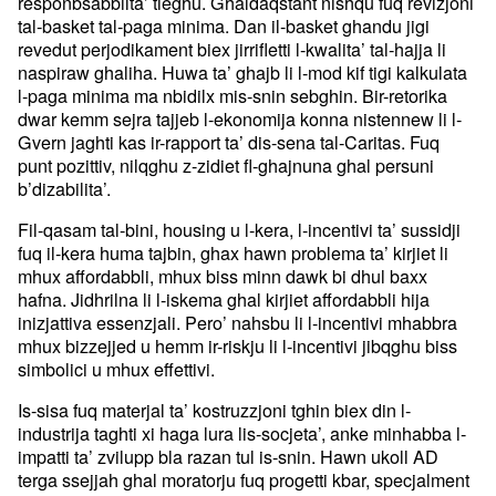
responbsabbilta’ tieghu. Ghaldaqstant nishqu fuq revizjoni
tal-basket tal-paga minima. Dan il-basket ghandu jigi
revedut perjodikament biex jirrifletti l-kwalita’ tal-hajja li
naspiraw ghaliha. Huwa ta’ ghajb li l-mod kif tigi kalkulata
l-paga minima ma nbidilx mis-snin sebghin. Bir-retorika
dwar kemm sejra tajjeb l-ekonomija konna nistennew li l-
Gvern jaghti kas ir-rapport ta’ dis-sena tal-Caritas. Fuq
punt pozittiv, nilqghu z-zidiet fl-ghajnuna ghal persuni
b’dizabilita’.
Fil-qasam tal-bini, housing u l-kera, l-incentivi ta’ sussidji
fuq il-kera huma tajbin, ghax hawn problema ta’ kirjiet li
mhux affordabbli, mhux biss minn dawk bi dhul baxx
hafna. Jidhrilna li l-iskema ghal kirjiet affordabbli hija
inizjattiva essenzjali. Pero’ nahsbu li l-incentivi mhabbra
mhux bizzejjed u hemm ir-riskju li l-incentivi jibqghu biss
simbolici u mhux effettivi.
Is-sisa fuq materjal ta’ kostruzzjoni tghin biex din l-
industrija taghti xi haga lura lis-socjeta’, anke minhabba l-
impatti ta’ zvilupp bla razan tul is-snin. Hawn ukoll AD
terga ssejjah ghal moratorju fuq progetti kbar, specjalment