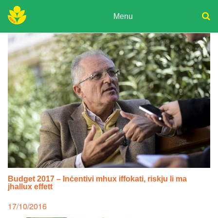
Skip
to
Menu
content
ADPD
Donate
Search
for:
Join
Media
Budget 2017 – Inċentivi mhux iffokati, riskju li ma
jhallux effett
Posted
17/10/2016
on