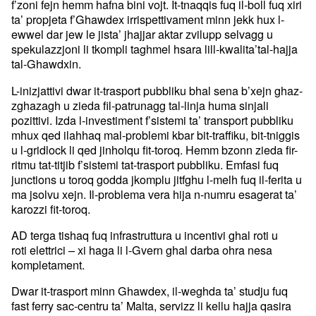
f’zoni fejn hemm hafna bini vojt. It-tnaqqis fuq il-boll fuq xiri
ta’ propjeta f’Ghawdex irrispettivament minn jekk hux l-
ewwel dar jew le jista’ jhajjar aktar zvilupp selvagg u
spekulazzjoni li tkompli taghmel hsara lill-kwalita’tal-hajja
tal-Ghawdxin.
L-inizjattivi dwar it-trasport pubbliku bhal sena b’xejn ghaz-
zghazagh u zieda fil-patrunagg tal-linja huma sinjali
pozittivi. Izda l-investiment f’sistemi ta’ transport pubbliku
mhux qed ilahhaq mal-problemi kbar bit-traffiku, bit-tniggis
u l-gridlock li qed jinholqu fit-toroq. Hemm bzonn zieda fir-
ritmu tat-titjib f’sistemi tat-trasport pubbliku. Emfasi fuq
junctions u toroq godda jkomplu jitfghu l-melh fuq il-ferita u
ma jsolvu xejn. Il-problema vera hija n-numru esagerat ta’
karozzi fit-toroq.
AD terga tishaq fuq infrastruttura u incentivi ghal roti u
roti elettrici – xi haga li l-Gvern ghal darba ohra nesa
kompletament.
Dwar it-trasport minn Ghawdex, il-weghda ta’ studju fuq
fast ferry sac-centru ta’ Malta, servizz li kellu hajja qasira