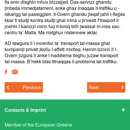
fis-snin disghin mhux bizzejjed. Das-servizz ghandu
jinbeda immedjatament, anke ghax inaqqas it-traffiku u -
iskarigg tal-passiggieri. Il-Gvern ghandu jieqaf jahli l-flejjes
kbar fi studji kontra studji ghal mina u jinvesti f’trasport li
jnehhi l-karozzi minn fuq it-toroq billi jwassal in-nies sac-
centru ta’ Malta. Ma nistghux nistennew aktar.
AD tawgura li l-incentivi ta’ transport tal-massa ghal
kumpaniji privati jkollu l-effett mixtieq. Hemm bzonn li l-
Gvern jizgura li anke l-haddiema tieghu juzaw transport
tal-massa. B’hekk biss titnaqqas il-problema tat-traffiku.
Previous
Next
Contacts & Imprint
Member of the
European Greens