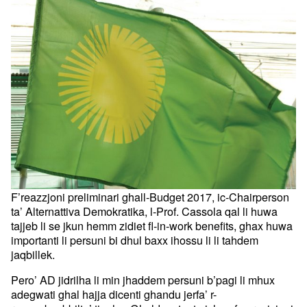
F’reazzjoni preliminari ghall-Budget 2017, ic-Chairperson
ta’ Alternattiva Demokratika, l-Prof. Cassola qal li huwa
tajjeb li se jkun hemm zidiet fl-in-work benefits, ghax huwa
importanti li persuni bi dhul baxx ihossu li li tahdem
jaqbillek.
Pero’ AD jidrilha li min jhaddem persuni b’pagi li mhux
adegwati ghal hajja dicenti ghandu jerfa’ r-